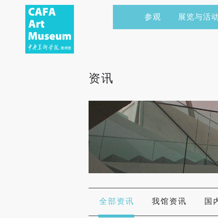
参观
展览与活
当前展览
艺术家&典藏
CAFAM 讲座
会员
展览预告
学术研究
CAFAM 课程
企业赞助
资讯
展览回顾
艺术出版
CAFAM 体验
捐赠
数字美术馆
志愿者
资讯
合作伙伴
举办活动
全部资讯
我馆资讯
国