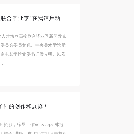
校联合毕业季”在我馆启动
越艺术人才培养高校联合毕业季新闻发布
育委员会委员黄侃、中央美术学院党
身
身
身
北京电影学院党委书记侯光明、以及
承
承
承
..
主
主
主
参
参
参
及
及
及
子》的创作和展览！
美
美
美
任
任
任
子 摄影；徐磊工作室 &copy;林冠
据
据
据
梯子”讲座，在2015年11月由林冠