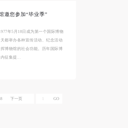
术馆邀您参加“毕业季”
合本
合本
合本
977年5月18日成为第一个国际博物
现代
现代
现代
一天都举办各种宣传活动、纪念活动
、
、
、
发挥博物馆的社会功能。历年国际博
征集提...
个
个
个
以
以
以
88
下一页
学院
学院
学院
一
一
一