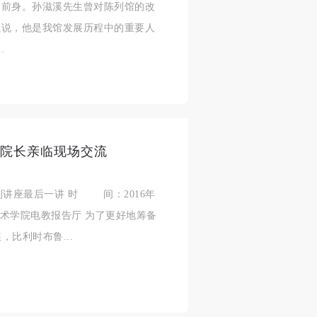
的前身。孙滋溪先生曾对陈列馆的改
人
人
人
以说，他是我馆发展历程中的重要人
活
活
活
.
作
作
作
网
网
网
央
央
央
案
案
案
”规
”规
”规
安院长亲临现场交流
系列讲座最后一讲 时 间：2016年
央美术学院电教报告厅 为了更好地筹备
风
风
风
，比利时布鲁...
德
德
德
的
的
的