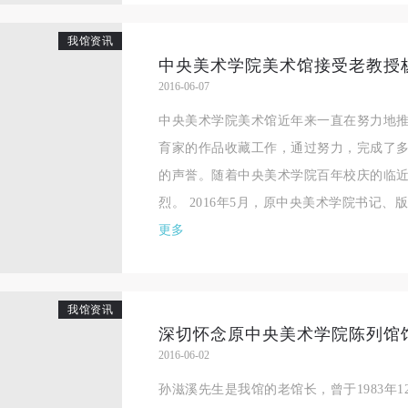
我馆资讯
中央美术学院美术馆接受老教授
2016-06-07
中央美术学院美术馆近年来一直在努力地推
育家的作品收藏工作，通过努力，完成了
的声誉。随着中央美术学院百年校庆的临
烈。 2016年5月，原中央美术学院书记、版.
更多
我馆资讯
深切怀念原中央美术学院陈列馆
2016-06-02
快捷登录
帐号密码登录
孙滋溪先生是我馆的老馆长，曾于1983年1
中央美术学院美术馆出版授权协议书
中央美术学院美术馆出版授权协议书
中央美术学院美术馆出版授权协议书