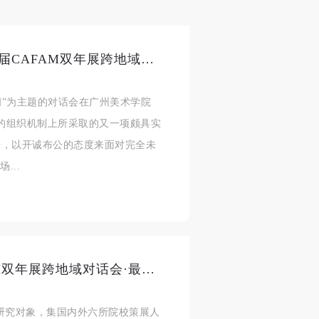
何为“活性的公共空间“—— 第三届CAFAM双年展跨地域对话会·广州站
空间”为主题的对话会在广州美术学院
性的组织机制上所采取的又一项颇具实
开，以开诚布公的态度来面对完全未
...
策展与“民主”——第三届CAFAM双年展跨地域对话会·最后一站（杭州）
为研究对象，集国内外六所院校策展人