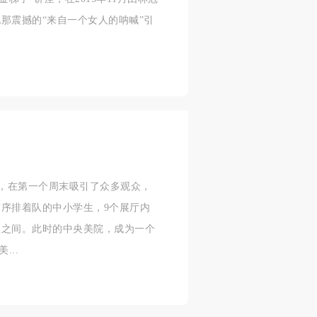
济
济
济
那震撼的“来自一个女人的呐喊”引
进
进
进
施
施
施
活
活
活
品展，在第一个周末吸引了众多观众，
序排着队的中小学生，9个展厅内
区之间。此时的中央美院，成为一个
人
人
人
...
）>
）>
）>
致
致
致