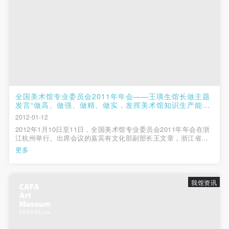
全国美术馆专业委员会2011年年会——王璜生馆长做主题
发言“做高、做强、做精、做实，发挥美术馆知识生产能量
和社会影响”
2012-01-12
2012年1月10日至11日，全国美术馆专业委员会2011年年会在浙
江杭州举行。出席会议的嘉宾有文化部副部长王文章，浙江省文
化厅厅长杨建新，全国美术馆专业委员会主任、中国美术馆馆长
更多
范迪安，文化部艺术司副司长诸迪，全国美术馆专业委员会理
事、中央美术学院院长潘公凯，...
我馆资讯