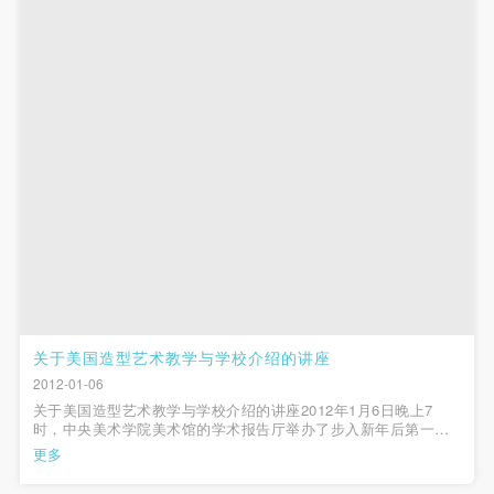
关于美国造型艺术教学与学校介绍的讲座
2012-01-06
关于美国造型艺术教学与学校介绍的讲座2012年1月6日晚上7
时，中央美术学院美术馆的学术报告厅举办了步入新年后第一个
活动：是由中央美术学院造型艺术学院和中央美术学院美术馆联
更多
合主办的“美国造型艺术教学与学校介绍”的讲座。中央美术学院造
型艺术学院副院长兼油画系主...