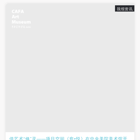
我馆资讯
借艺术“修”灵——项目空间《愈•悦》在中央美院美术馆开