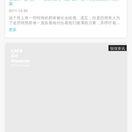
幕
2011-12-30
这个世上有一些特殊的群体被社会歧视、遗忘，但是仍然有人为
了这些弱势群体一直执着地付出着他们微薄的力量，并呼吁着更
多的人加入到他们中来；“慈善”这个词在近几年来已经成为了热门
更多
词汇，艺人、名流、官员等等都以慈善的名义，用他们的方式关
注更多需要帮助的人。中央...
我馆资讯