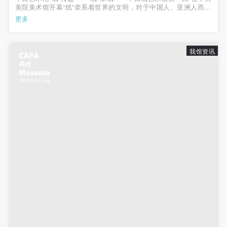
美院美术馆开幕“纸”牵系着世界的文明，对于中国人、亚洲人而言
发送验证码
还包含着一种对于文化而言的荣耀，“纸•非纸——中日纸艺术展第
更多
手机号码
一回”在经过了1年多辛苦的筹备，于今天（2012年1月13日）上
手机号码将作为您的登录账号
午在中央美术学院美术馆隆重...
我馆资讯
验证码
登录
可使用雅昌艺术网会员账户登录