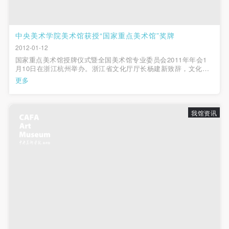
中央美术学院美术馆获授“国家重点美术馆”奖牌
2012-01-12
国家重点美术馆授牌仪式暨全国美术馆专业委员会2011年年会1
月10日在浙江杭州举办。浙江省文化厅厅长杨建新致辞，文化部
副部长王文章出席会议并为首批国家重点美术馆授牌，中央美术
更多
学院美术馆馆长王璜生上台接受奖牌。随后，全国美术馆专业委
员会主任、中国美术馆馆长范...
我馆资讯