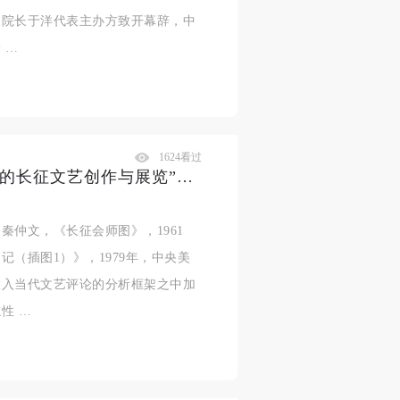
副院长于洋代表主办方致开幕辞，中
 …
1624看过
论坛预告 | “征程——评论视野中的长征文艺创作与展览”即将举办
仲文，《长征会师图》，1961
（插图1）》，1979年，中央美
置入当代文艺评论的分析框架之中加
性 …