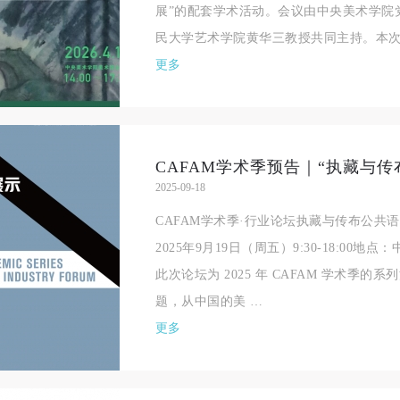
展”的配套学术活动。会议由中央美术学院
民大学艺术学院黄华三教授共同主持。本次
更多
2025-09-18
CAFAM学术季·行业论坛执藏与传布公共
2025年9月19日（周五）9:30-18:0
快捷登录
帐号密码登录
此次论坛为 2025 年 CAFAM 学术季的
题，从中国的美 …
更多
手机号码
发送验证码
手机号码将作为您的登录账号