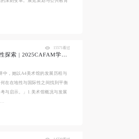
式的深刻变革。展览策划与公共教育
15571看过
孙莉：A4美术馆的在地性与国际性探索 | 2025CAFAM学术季
讲中，她以A4美术馆的发展历程与
如何在在地性与国际性之间找到平衡
考与启示。」1.美术馆概况与发展
 …