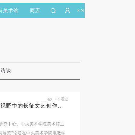
持美术馆
商店
EN
&访谈
871看过
CAFAM论坛综述 | 征程——评论视野中的长征文艺创作与展览
评论研究中心、中央美术学院美术馆主
与展览”论坛在中央美术学院电教学