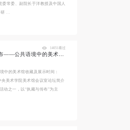
党委常委、副院长于洋教授及中国人
研 …
14051看过
CAFAM学术季预告｜“执藏与传布——公共语境中的美术馆收藏及展示”论坛即将启幕
语境中的美术馆收藏及展示时间：
0地点：中央美术学院美术馆会议室论坛简介
系列活动之一，以“执藏与传布”为主