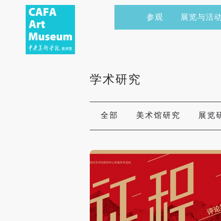
参观
展览与活
当前展览
艺术家&典藏
CAFAM 讲座
会员
展览预告
学术研究
CAFAM 课程
企业赞助
学术研究
展览回顾
艺术出版
CAFAM 体验
捐赠
数字美术馆
志愿者
全部
美术馆研究
展览
资讯
合作伙伴
举办活动