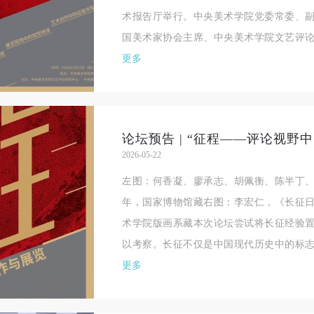
术报告厅举行。中央美术学院党委常委、
国美术家协会主席、中央美术学院文艺评论
更多
2026-05-22
左图：何香凝、廖承志、胡佩衡、陈半丁、秦
年，国家博物馆藏右图：李宏仁，《长征日记
术学院版画系藏本次论坛尝试将长征经验
以考察。长征不仅是中国现代历史中的标志
更多