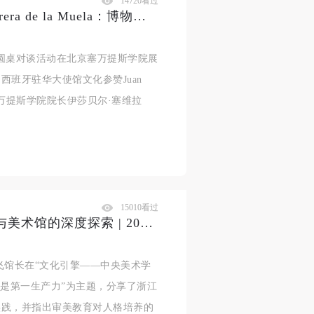
14720看过
圆桌对谈 | 靳军 & Juan José Herrera de la Muela：博物馆的转型与对话
的圆桌对谈活动在北京塞万提斯学院展
班牙驻华大使馆文化参赞Juan
与，北京塞万提斯学院院长伊莎贝尔·塞维拉
15010看过
应金飞：数字时代下艺术、教育与美术馆的深度探索 | 2025CAFAM学术季
飞馆长在“文化引擎——中央美术学
美是第一生产力”为主题，分享了浙江
实践，并指出审美教育对人格培养的