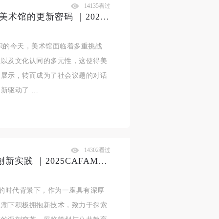
14135看过
陈勇劲：源创力 向新力——武汉美术馆的更新密码 ｜2025CAFAM学术季
织的今天，美术馆面临着多重挑战
性以及文化认同的多元性，这使得美
和展示，转而成为了社会议题的对话
新驱动了 …
14302看过
王法：数智技术赋能下的美术馆创新实践 ｜2025CAFAM学术季
的时代背景下，作为一座具有深厚
浪潮下积极拥抱新技术，致力于探索