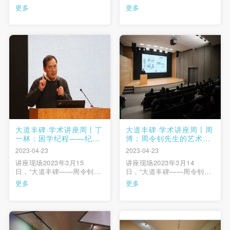
壁画系第三工作室主任李辰
家中的强者——忆侯一民、
更多
更多
教授主讲《初心如磐 笃行致
邓澍先生”在中央美术学院美
远——忆李化吉的艺术与生
术馆学术报告厅举行。中央
活》2023年3月16日，“大道
美术学院老教授孙景波先生
丰碑——周令钊、钟涵、邓
担任主讲人，中央美术学院
澍、侯一民、詹建俊、李化
副院长邱志杰，侯一民、邓
吉先生系列学术活动”第三讲
澍先生亲属侯珊瑚、仲伟生
快捷登录
帐号密码登录
由李化吉先生的女儿，中 …
等嘉宾出席了本场讲座， …
发送验证码
手机号码
手机号码将作为您的登录账号
大道丰碑·学术讲座周丨丁
大道丰碑·学术讲座周丨周
一林：困学纪程——纪念
博：周令钊先生的艺术与
钟涵先生
设计之路
2023-04-23
2023-04-23
验证码
讲座现场2023年3月15
讲座现场2023年3月14
日，“大道丰碑——周令钊、
日，“大道丰碑——周令钊、
登录
钟涵、邓澍、侯一民、詹建
钟涵、邓澍、侯一民、詹建
更多
更多
俊、李化吉先生系列学术活
俊、李化吉先生系列学术活
动”第二讲由中央美术学院老
动”开启，以此纪念和深切缅
可使用雅昌艺术网会员账户登录
教授丁一林主讲《困学纪程
怀刚刚离开我们，为学校建
——纪念钟涵先生》。讲座
设和中国美术事业做出杰出
由中央美术学院副院长邱志
贡献的六位先生。当晚，“大