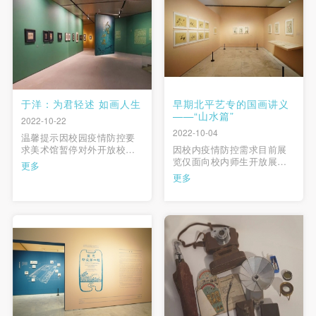
杰主持。副院长邱志杰主持
道丰碑·学术讲座周”在中央美
讲座中央美术学院老教授丁
术学院美术馆同期举行， …
一林 …
于洋：为君轻述 如画人生
早期北平艺专的国画讲义
——“山水篇”
2022-10-22
2022-10-04
温馨提示因校园疫情防控要
求美术馆暂停对外开放校内
因校内疫情防控需求目前展
师生可正常参观当你走进这
览仅面向校内师生开放展览
更多
个展厅，你所即将看见和经
现场“莫忘初业第一程——早
更多
过的，是一位百岁画家的艺
期北平艺专的国画课堂”展览
术人生之旅。更为特别的意
着力于通过对旧藏中的珍贵
义是，这位老人是你所身处
课徒画稿的梳理和展示，呈
的这座近现代中国最早建立
现1918-1932年艺专早期国画
的国立美术学府中央美术学
课堂的部分面貌。此次展出
院、国立北平艺专的先生。
的馆藏课徒画稿主要分为山
这里有他一 …
水和花卉两类，展现当 …