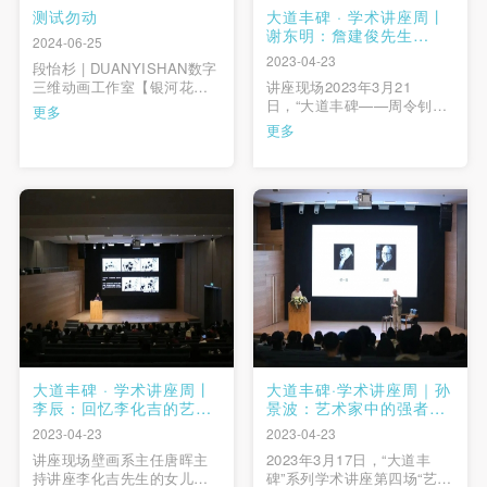
测试勿动
大道丰碑 · 学术讲座周丨
谢东明：詹建俊先生
2024-06-25
的“学”与“教”
2023-04-23
段怡杉 | DUANYISHAN数字
三维动画工作室【银河花
讲座现场2023年3月21
园】银荷花园是我们一群一
日，“大道丰碑——周令钊、
更多
起长大的伙伴所居住的社区
钟涵、邓澍、侯一民、詹建
更多
的名字，在这个场所当中，
俊、李化吉先生系列学术活
我们拥有很多共同的童年记
动”第五讲由中央美术学院教
忆。而随着光阴飞逝，一些
授谢东明主讲《詹建俊先生
小伙伴逐渐失去了联系，银
的学与教》。讲座由油画系
荷花园也经历了改造翻新。
副主任刘商英主持。副院长
————《银河 …
邱志杰致辞“每听一场都是人
格的净化，是艺术的感悟，
是 …
大道丰碑 · 学术讲座周丨
大道丰碑·学术讲座周｜孙
李辰：回忆李化吉的艺术
景波：艺术家中的强者
与生活
——忆侯一民、邓澍先生
2023-04-23
2023-04-23
讲座现场壁画系主任唐晖主
2023年3月17日，“大道丰
持讲座李化吉先生的女儿、
碑”系列学术讲座第四场“艺术