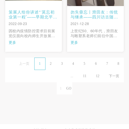
策展人给你讲述“‘莫忘初
勿失毋忘丨滑田友：传统
业第一程’——早期北平艺
与继承——四川访古随感
专的国画课堂”展览缘起
（1963年6月-7月）
2022-09-23
2021-12-28
因校内疫情防控需求目前展
上世纪50、60年代，滑田友
览仅面向校内师生开放展览
与雕塑系老师们前往中国古
现场一百〇五年前，蔡元培
代雕塑遗迹进行了多次调
更多
更多
提出“美育代宗教说”，将“美
研。滑先生为当时的古代雕
育”看作是改造社会的重要方
塑调研做了很充足的准备，
式。一大批对于美育、美术
比如详尽规划了调研路线，
抱有极大希望的有识之士，
更是携带颇为先进的照相
上一页
1
2
3
4
5
6
7
8
也希望通过美术专业的学校
机，对当时的调研状况做了
教育，培育人才，增强国人
完备的图像记录，并在考察
审美，改变社会风气，实现
后撰写了多篇调研成果综
...
11
12
下一页
民族 …
述。 …