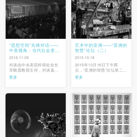
学院院长）、韦尔申（鲁 …
“思想空间”先锋对话——
艺术中的亚洲——“亚洲的
中美视角：当代社会变动
智慧”论坛（二）
中的艺术、艺术家与教育
2016-11-09
2015-10-18
对谈由中央美院科研处处长
2015年10月16日下午两
宋晓霞教授主持，对谈嘉宾
点，“亚洲的智慧”论坛第二
有哥伦比亚大学艺术学院艺
场“艺术中的亚洲”在中央美术
更多
更多
术系系主任卡罗尔•贝克尔教
学院美术馆学术报告厅展开
授、中央美术学院徐冰教授
讨论。此次论坛是以“陌生的
和中央美院人文学院院长尹
亚洲”为主题的第二届北京国
吉男教授，三位嘉宾分别就
际摄影双年展的系列学术活
当日讨论的主题发表观点并
动，由中央美术学院美术馆
进行交流。 …
学术部副研究员蔡萌主持，
独立策展人、艺术家、 …