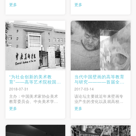
系还有两个重要的展览同时
动”研究展的展厅中，举行了
更多
更多
开幕，一个是油画系第三工
一场特殊的座谈会。这次座
作室的学术研究展，另一个
谈会以业内的学术交流、探
就是油画系全体教师的作品
讨为主，不设观众席，不对
快捷登录
帐号密码登录
展，在一个时空里，借这样
外开放，仅面向少数专业媒
一个中外绘画的比较，特别
体。这是中央美术学院美术
是关于抽象绘画的比较，激
馆对这种形式座谈会的首次
发出更多话题和讨论。 …
尝试，策展人王春辰希望 …
发送验证码
手机号码
手机号码将作为您的登录账号
“为社会创新的美术教
当代中国壁画的高等教育
验证码
育”——高等艺术院校国际
与研究————首届全国
校长论坛
高校壁画专业主任论坛在
2018-07-31
2017-03-14
中央美术学院举办
登录
主办：中国美术家协会美术
该论坛主要就近年来壁画专
教育委员会、中央美术学院
业产生的变化以及就高校壁
时间：2015 年 6 月 12 日
画专业的教育的过去、当下
更多
更多
可使用雅昌艺术网会员账户登录
-13 日 地点：中央美术学院
与未来的发展等方面做出探
美术馆学术报告厅 主持人：
讨。 …
苏新平（中央美术学院副院
长） 参会人：尼古拉斯·伯瑞
奥德（原巴黎国立高等美术