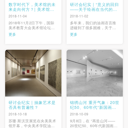
数字时代下，美术馆的未
研讨会纪实 | “意义的回归
来走向何方？| 美术馆论
——关于绘画在当代的学
坛第一日概览
术课题”研讨会
2018-11-04
2018-11-02
2018年11月2日下午，国际
多年来，我们的油画语言推
美术教育大会美术馆论坛在
进碰到了很多困难，关于是
中央美术学院美术馆学术报
不是还要继续画画？绘画是
更多
更多
告厅举办。作为本次教育大
不是还活着？当然现在看绘
会分论坛，央美美术馆以“数
画还活着，但是应该怎么
字时代美术馆的机遇与挑
活？怎么活得更好？这是每
战”为题，思考数字技术对美
个坚持画画的人所要思考的
术馆各个领域的影响，以及
事情。这不是一个小事，希
美术馆功能拓展的边界。此
望通过这个研讨会，能有一
次论坛共邀请来自9个国家的
个开端，不期望说给出一个
…
确切的答案， …
研讨会纪实 | 抽象艺术是
锦绣山河 重开气象：20世
否具有普遍性？
纪50、60年代“新国画运
动”研究展|座谈综述
2018-10-18
2018-10-09
苏珊·斯沃茨展览在央美美术
9月8日，在 “再造山河——
馆开幕，中央美术学院油画
20世纪50、60年代新国画运