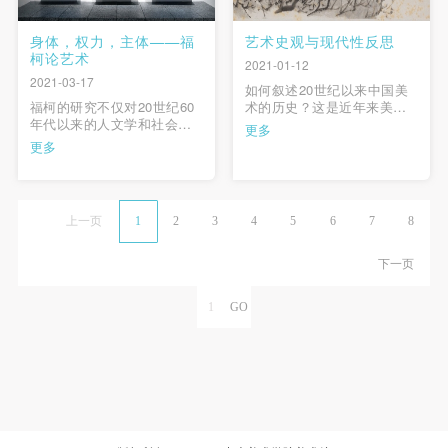
身体，权力，主体——福
艺术史观与现代性反思
柯论艺术
2021-01-12
2021-03-17
如何叙述20世纪以来中国美
福柯的研究不仅对20世纪60
术的历史？这是近年来美术
年代以来的人文学和社会科
史学界关注的问题之一。本
更多
学贡献巨大，而且在艺术上
文探究了在这个问题的背
更多
也产生了深刻影响。他最著
后，艺术史观与现代性话语
名的艺术论述是关于委拉斯
的内在关系。从内与外的交
贵兹的《宫娥》和马格利特
互视角分析指出，现代性的
的《这不是一只烟斗》。另
反思首先意味着反省我们既
上一页
1
2
3
4
5
6
7
8
外，他还在《疯癫与文明》
有的艺术史观里潜在的西方
《规训与惩罚》等主要著作
中心主义。本文就中国美术
中运用艺术作品来阐释时代
现代主体的 …
下一页
的变革 …