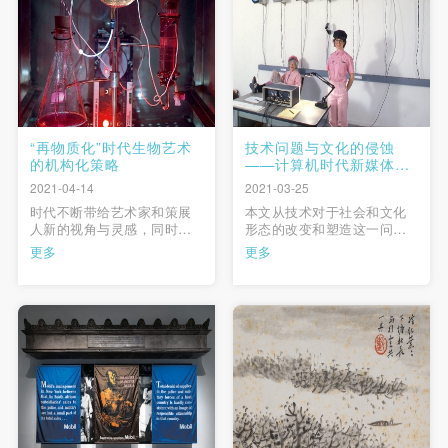
分，对博萨德对武汉会战的
较少而已。当遭遇无意义的
照片和报道进行了梳理，除
刺点和多义性形象之时，符
…
号学就变 …
“再物质化”时代生物艺术
技术问题与文化的侵蚀
的机构化策略
——计算机时代新媒体艺
术的表征
2021-04-14
2021-03-25
时代不断带给艺术家和策展
本文从技术对于社会和文化
人新的视角与灵感，同时也
形态的改变和塑造这一问题
抛出新的难题。美术馆在打
入手，探讨了当代新媒体艺
更多
更多
破传统，解决数字时代赋予
术的表征及相关问题。本文
的数字化展览、数字化公教
第一部分通过讨论麦克卢汉
项目、数字化观众信息、数
和波斯曼等学者的相关理
字化文献、数字化藏品一系
论，清理了新技术对于社会
列任务之后，又进入了新一
文化形态可能带来的塑造问
轮的转向。“再物质
题；在此基础上，本文第二
化”（Rematerialization …
部分探讨了计算机时代新媒
体艺术发展的 …