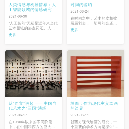
人类情感与机器情感：人
时间的琥珀
工智能领域的情感研究
2021-06-24
2021-06-30
在时间之中，艺术的皮相被
“人工智能”无疑是近年来当代
层层剥去，一切可能会还原
艺术领域的热点词汇。人工
为本质。就如同福克纳在
更多
智能的意识、直觉、情感问
《喧哗与骚动》中所言：“不
更多
题尤其引起了艺术家们的注
把心力全部用在征服时间
意，许多艺术家的作品都针
上，因为时间反正是征服不
对这一话题进行了探讨。人
了的”——正是对时间线性前
工智能是否拥有人类的情感
进的洪流的不可抗拒、不可
特征？人工智能的情感是否
触碰成为了艺术家“重构”这一
等同于人类一贯定义的情
命题的内驱力：即使人们时
感？本文试图走出人类中心
刻感受 …
主义的观 …
从“而立”说起 ——中国当
墙面：作为现代主义绘画
代艺术之“三国”演绎
的边界
2021-06-17
2021-06-11
在1980年以来的不同阶段
就西方现代绘画的研究，一
中，在中国和西方的巨大差
个重要的学术方向是探讨“现