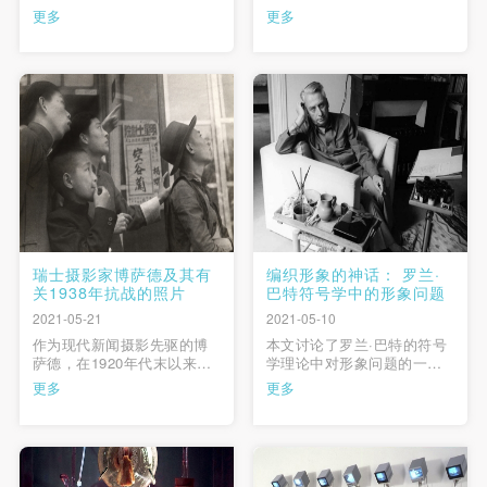
距中，这些艺术翘楚总能“以
代主义绘画”的发展逻辑及其
更多
更多
自己的血来焊接时代断裂的
艺术史叙事话语。在美国批
脊骨”（阿甘本），在二者之
评家格林伯格看来，一部西
间的鸿沟架起桥梁，为后来
方现代主义的绘画史，就是
者提供继续前进的道路，推
现代绘画逐渐分化，回归二
动中国当代艺术发展的进
维平面，回归媒介，回归艺
程，直至逐渐拉平二者的差
术本体，走向纯粹的历史。
快捷登录
帐号密码登录
距，让中国当代艺术在国际
然而，如果现代主义绘画遵
艺坛占 …
从“自 …
发送验证码
手机号码
手机号码将作为您的登录账号
瑞士摄影家博萨德及其有
编织形象的神话： 罗兰·
关1938年抗战的照片
巴特符号学中的形象问题
2021-05-21
2021-05-10
验证码
作为现代新闻摄影先驱的博
本文讨论了罗兰·巴特的符号
萨德，在1920年代末以来，
学理论中对形象问题的一系
登录
以其来自亚洲的报道，在德
列探索。他把语言学作为研
更多
更多
语世界赢得了数以百万计的
究形象的唯一方式，其结果
读者。自1931年博萨德开始
是研究的对象并非形象而是
可使用雅昌艺术网会员账户登录
专注于报道中国。1938年他
形象的描述或语言。他提出
在武汉全面报道了中国抗战
的无编码形象貌似触及了纯
的情况。本文分为十个部
形象，但其实只是语言参与