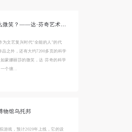
讲座预告 | 李军：蒙娜丽莎为什么微笑？——达·芬奇艺术中的科学与“反”科学
，作为文艺复兴时代“全能的人”的代
品之外，还有大约7200多页的科学
如蒙娜丽莎的微笑，达·芬奇的科学
个缠...
博物馆乌托邦
的模拟游戏，预计2020年上线，它的设