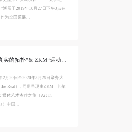
济
济
济
”巡展于2019年10月27日下午3点在
为全国巡展...
进
进
进
施
施
施
CAFAM Techne 三年展 2020 | “真实的拓扑”& ZKM“运动中的艺术"正式启动
活
活
活
2月20日至2020年3月29日举办大
the Real）, 同期呈现由ZKM | 卡尔
体艺术杰作之旅（Art in
人
人
人
edia）中国...
）>
）>
）>
致
致
致