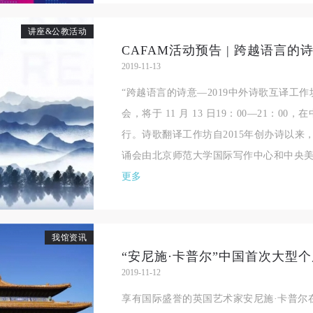
讲座&公教活动
CAFAM活动预告 | 跨越语言
2019-11-13
“跨越语言的诗意—2019中外诗歌互译工
会，将于 11 月 13 日19：00—21：
行。诗歌翻译工作坊自2015年创办诗以
诵会由北京师范大学国际写作中心和中央美术
更多
我馆资讯
2019-11-12
快捷登录
帐号密码登录
享有国际盛誉的英国艺术家安尼施·卡普尔
中央美术学院美术馆出版授权协议书
中央美术学院美术馆出版授权协议书
中央美术学院美术馆出版授权协议书