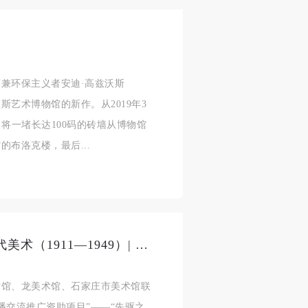
兼环保主义者安迪·高兹沃斯
阿特金斯艺术博物馆的新作。从2019年3
身
身
身
将一堵长达100码的砖墙从博物馆
承
承
承
布洛克楼，最后...
主
主
主
参
参
参
及
及
及
先驱之路：留法艺术家与中国现代美术（1911—1949）| 石家庄市美术馆巡展如期开幕
美
美
美
任
任
任
术馆、龙美术馆、石家庄市美术馆联
据
据
据
传播交流推广资助项目”——“先驱之