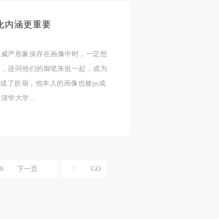
化内涵更重要
合本
合本
合本
的威严形象保存在画像中时，一定想
现代
现代
现代
覆，连同他们的御笔朱批一起，成为
、
、
、
成了折扇，他本人的画像也被ps成
华大学...
个
个
个
以
以
以
8
下一页
学院
学院
学院
一
一
一