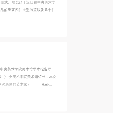
行开幕式。展览已于近日在中央美术学
人
人
人
作品的重要四件大型装置以及几十件
活
活
活
。
作
作
作
网
网
网
央
央
央
案
案
案
”规
”规
”规
0地 点：中央美术学院美术馆学术报告厅
康（中央美术学院美术馆馆长，本次
风
风
风
本次展览的艺术家） &nb...
德
德
德
的
的
的