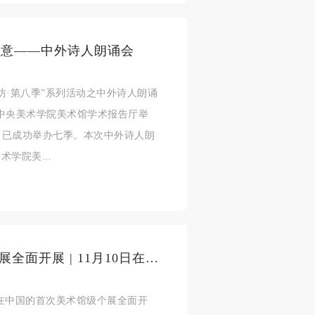
的诗意——中外诗人朗诵会
作坊·第八季”系列活动之中外诗人朗诵
00，在中央美术学院美术馆学术报告厅举
来，已成功举办七季。本次中外诗人朗
学院美...
“安尼施·卡普尔”中国首次大型个展全面开展 | 11月10日在太庙艺术馆隆重举行开幕式
在中国的首次美术馆级个展全面开