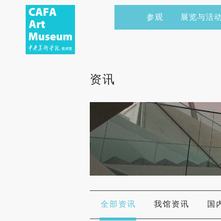
参观
展览与活
当前展览
艺术家&典藏
CAFAM 讲座
会员
展览预告
学术研究
CAFAM 课程
企业赞助
资讯
展览回顾
艺术出版
CAFAM 体验
捐赠
数字美术馆
志愿者
资讯
合作伙伴
举办活动
全部资讯
我馆资讯
国