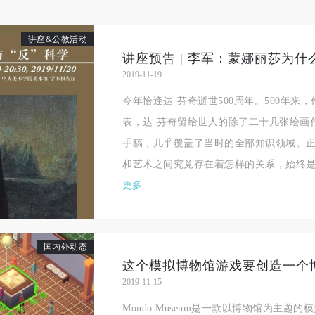
讲座&公教活动
2019-11-19
今年恰逢达·芬奇逝世500周年。500年来
表，达·芬奇留给世人的除了二十几张绘画作
手稿，几乎覆盖了当时的全部知识领域。正
和艺术之间究竟存在着怎样的关系，始终是一
更多
国内外动态
这个模拟博物馆游戏要创造一个
2019-11-15
Mondo Museum是一款以博物馆为主题