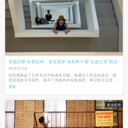
安德烈斯·杜普拉特：雷安德罗·埃利希个展“太虚之境”前言
2019-07-19
埃利希唤起了日常生活中的基本问题。他通过人性化的姿态，接
受现实的不可知性，揭开了其格外朴实的面纱，将日常生活变成
了艺术。
更多
展览研究