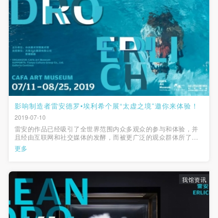
影响制造者雷安德罗•埃利希个展“太虚之境”邀你来体验！
2019-07-10
雷安的作品已经吸引了全世界范围内众多观众的参与和体验，并
且经由互联网和社交媒体的发酵，而被更广泛的观众群体所了
解，激发了世界各地观众源源不断的灵感，产生了无数的社交媒
更多
体照片和互动参与。
我馆资讯