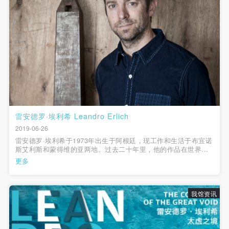
快捷登录
帐号密码登录
雷安德罗·埃利希 Leandro Erlich
发送验证码
2019-06-26
手机号码
手机号码将作为您的登录账号
雷安德罗·埃利希于1973年出生于阿根廷，现工作和生活于布宜诺
斯艾利斯和蒙得维的亚两地。过去二十年里，他的作品在世界各
地展出，并被各大博物馆和私人收藏家永久收藏。他在亚洲享有
更多
极佳的声誉，最近在东京森美术馆（2017年）和上海昊美术馆
（2018年）举办的个人展览吸...
验证码
我馆资讯
登录
可使用雅昌艺术网会员账户登录