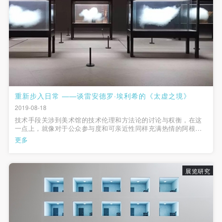
重新步入日常 ——谈雷安德罗·埃利希的《太虚之境》
2019-08-18
技术手段关涉到美术馆的技术伦理和方法论的讨论与权衡，在这
一点上，就像对于公众参与度和可亲近性同样充满热情的阿根廷
艺术家雷安德罗·埃利希的作品，正如他所说，“我想消除作品
更多
的‘边界’。让观众看不到作品本身的轮廓，也不会感受到自己是在
一件艺术作品中，而是真正地...
展览研究