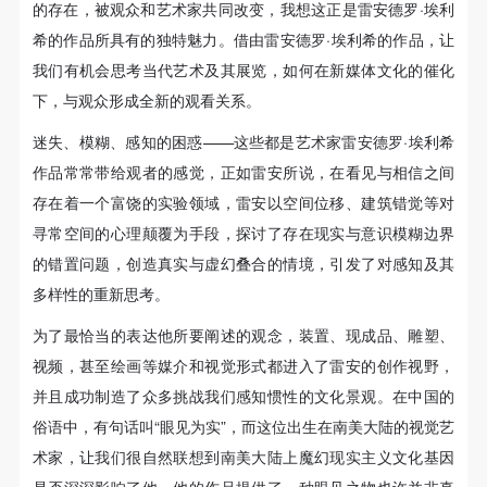
动导师、教师指导下进行，并正确的使用活动中所涉
动导师、教师指导下进行，并正确的使用活动中所涉
动导师、教师指导下进行，并正确的使用活动中所涉
的存在，被观众和艺术家共同改变，我想这正是雷安德罗·埃利
及到的绘画工具、创作材料及配套设备、设施，若参
及到的绘画工具、创作材料及配套设备、设施，若参
及到的绘画工具、创作材料及配套设备、设施，若参
希的作品所具有的独特魅力。借由雷安德罗·埃利希的作品，让
与者因个人原因在使用相应绘画工具、创作材料及配
与者因个人原因在使用相应绘画工具、创作材料及配
与者因个人原因在使用相应绘画工具、创作材料及配
我们有机会思考当代艺术及其展览，如何在新媒体文化的催化
套设备、设施造成个人受伤、伤害他人及造成相应工
套设备、设施造成个人受伤、伤害他人及造成相应工
套设备、设施造成个人受伤、伤害他人及造成相应工
下，与观众形成全新的观看关系。
具、材料、设备或设施的故障或损坏。参与活动者应
具、材料、设备或设施的故障或损坏。参与活动者应
具、材料、设备或设施的故障或损坏。参与活动者应
迷失、模糊、感知的困惑——这些都是艺术家雷安德罗·埃利希
当承当相应的全部责任，并主动赔偿相应的经济损
当承当相应的全部责任，并主动赔偿相应的经济损
当承当相应的全部责任，并主动赔偿相应的经济损
作品常常带给观者的感觉，正如雷安所说，在看见与相信之间
失。活动中任何非事故当事人及美术馆将不承担人身
失。活动中任何非事故当事人及美术馆将不承担人身
失。活动中任何非事故当事人及美术馆将不承担人身
存在着一个富饶的实验领域，雷安以空间位移、建筑错觉等对
事故的任何责任。
事故的任何责任。
事故的任何责任。
寻常空间的心理颠覆为手段，探讨了存在现实与意识模糊边界
中央美术学院美术馆肖像权许可使用协议
中央美术学院美术馆肖像权许可使用协议
中央美术学院美术馆肖像权许可使用协议
的错置问题，创造真实与虚幻叠合的情境，引发了对感知及其
根据《中华人民共和国广告法》、《中华人民共和国
根据《中华人民共和国广告法》、《中华人民共和国
根据《中华人民共和国广告法》、《中华人民共和国
多样性的重新思考。
民法通则》以及 最高人民法院关于贯彻执行 《中华
民法通则》以及 最高人民法院关于贯彻执行 《中华
民法通则》以及 最高人民法院关于贯彻执行 《中华
为了最恰当的表达他所要阐述的观念，装置、现成品、雕塑、
人民共和国民法通则》若干问题的意见（试行）>的
人民共和国民法通则》若干问题的意见（试行）>的
人民共和国民法通则》若干问题的意见（试行）>的
视频，甚至绘画等媒介和视觉形式都进入了雷安的创作视野，
有关规定，为明确肖像许可方（甲方）和使用方（乙
有关规定，为明确肖像许可方（甲方）和使用方（乙
有关规定，为明确肖像许可方（甲方）和使用方（乙
并且成功制造了众多挑战我们感知惯性的文化景观。在中国的
方）的权利义务关系，经双方友好协商，甲乙双方就
方）的权利义务关系，经双方友好协商，甲乙双方就
方）的权利义务关系，经双方友好协商，甲乙双方就
俗语中，有句话叫“眼见为实”，而这位出生在南美大陆的视觉艺
带有甲方肖像的作品的使用达成如下一致协议：
带有甲方肖像的作品的使用达成如下一致协议：
带有甲方肖像的作品的使用达成如下一致协议：
术家，让我们很自然联想到南美大陆上魔幻现实主义文化基因
一、 一般约定
一、 一般约定
一、 一般约定