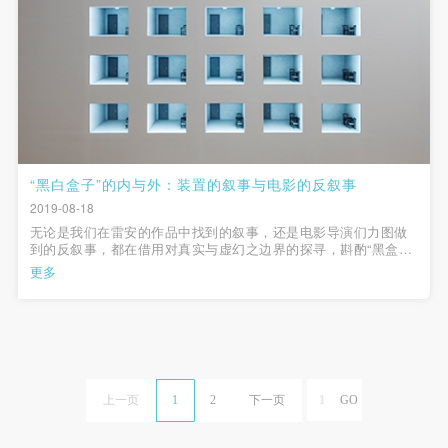
“黑白盒子”的内与外：装置的叙事与电影的反叙事
2019-08-18
无论是我们在雷安的作品中找到的叙事，还是电影导演们力图做
到的反叙事，都在借用对真实与虚幻之边界的探寻，斟酌“黑盒
子”的内外与去留，在分享自己对于外部世界之体验的同时，传达
更多
对于自身所处系统的反思。
上一页
1
2
下一页