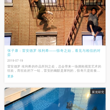
张子康：雷安德罗·埃利希——惊奇之始，看见与相信的对
弈
2019-07-19
雷安德罗·埃利希的作品所到之处，总会带来一场拥抱视觉艺术的
狂欢，而狂欢的下一站，雷安的幽默是犀利的，惊奇只是前奏，
在故事慢慢展开的过程中，他埋下的多条伏笔值得我们细微品
更多
味。
展览研究