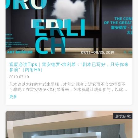
观展必读Tips | 雷安德罗•埃利希：“剧本已写好，只等你来
参演”（内附H5）
2019-07-10
艺术该以怎样的方式来呈现，才能让观者走近它而不会觉得高不
可攀呢？在雷安德罗•埃利希看来，艺术就是让观众参与，以此让
人们“理解”和“感受”。雷安作品中表象与内涵的融合，使幻境与现
更多
实并置、交错，充满了视觉和感官上的刺激，那看似蒙太奇般的
生动表象，实则蕴含着深...
展览研究