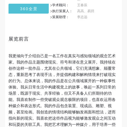
第一条
第一条
第一条
>学术顾问：
王春辰
360全景
本次活动公平公正、自愿参加与退出、风险与责任自
本次活动公平公正、自愿参加与退出、风险与责任自
本次活动公平公正、自愿参加与退出、风险与责任自
>执行策展人：
高高、易玥
>策展助理：
李志远
负的原则。但活动有风险，参加者应有必要的风险意
负的原则。但活动有风险，参加者应有必要的风险意
负的原则。但活动有风险，参加者应有必要的风险意
识。
识。
识。
第二条
第二条
第二条
展览前言
参加本次活动者必须遵守中华人民共和国的相关法
参加本次活动者必须遵守中华人民共和国的相关法
参加本次活动者必须遵守中华人民共和国的相关法
律、法规，必须遵循道德和社会公德规范，并应该具
律、法规，必须遵循道德和社会公德规范，并应该具
律、法规，必须遵循道德和社会公德规范，并应该具
我更倾向于介绍自己是一名工作在真实与感知领域的观念艺术
备以人为本、团结友爱、互相帮助和助人为乐的良好
备以人为本、团结友爱、互相帮助和助人为乐的良好
备以人为本、团结友爱、互相帮助和助人为乐的良好
家。我的作品主题围绕现实、符号和潜在意义展开。我持续在
品质。
品质。
品质。
创作这样一批作品，尤其在公共领域，它们充满想象、颠覆常
第三条
第三条
第三条
态，重新思考了表现手法，并提倡构建和解构情境来打破现实
参加本次活动人员应该是成年人（具有完全民事行为
参加本次活动人员应该是成年人（具有完全民事行为
参加本次活动人员应该是成年人（具有完全民事行为
的行为。总体来说，我的作品是在公共领域展开的一种叙事性
体验。我从日常生活中构建视觉上的故事，唤起一系列日常的
能力的人，18周岁以上）未成年人必须在成年人的陪
能力的人，18周岁以上）未成年人必须在成年人的陪
能力的人，18周岁以上）未成年人必须在成年人的陪
场景，既源于现实、共享经验，但又不具备人们所期待的功
同下参观。
同下参观。
同下参观。
能。我喜欢制作一些突破观众观念极限的项目，也喜欢运用各
第四条
第四条
第四条
种媒介和表达形式。我的作品包含装置、现成品、雕塑、视
参加活动者在此次活动期间的人身安全责任自负。鼓
参加活动者在此次活动期间的人身安全责任自负。鼓
参加活动者在此次活动期间的人身安全责任自负。鼓
频，甚至绘画。我创造的情境结构能够触发画面和想法，进而
指向新的现实。我喜欢把这些作品视为能够激发观众之间互动
励参加者自行购买人身安全保险。活动中一旦出现事
励参加者自行购买人身安全保险。活动中一旦出现事
励参加者自行购买人身安全保险。活动中一旦出现事
和玩耍的关联工具。我把艺术理解为一种媒介，用于培养一些