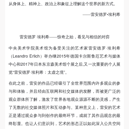
故，活动中任何非事故当事人及美术馆将不承担人身
故，活动中任何非事故当事人及美术馆将不承担人身
故，活动中任何非事故当事人及美术馆将不承担人身
从身体上、精神上、政治上和象征上理解这个世界的新方式。
事故的任何责任，但有互相援助的义务。参加活动的
事故的任何责任，但有互相援助的义务。参加活动的
事故的任何责任，但有互相援助的义务。参加活动的
——雷安德罗•埃利希
成员应当积极主动的组织实施救援工作，但对事故本
成员应当积极主动的组织实施救援工作，但对事故本
成员应当积极主动的组织实施救援工作，但对事故本
身不承担任何法律责任和经济责任。参加本次活动者
身不承担任何法律责任和经济责任。参加本次活动者
身不承担任何法律责任和经济责任。参加本次活动者
的人身安全不负有民事及相关连带责任。
的人身安全不负有民事及相关连带责任。
的人身安全不负有民事及相关连带责任。
雷安德罗·埃利希——惊奇之始，看见与相信的对弈
第五条
第五条
第五条
中央美术学院美术馆为备受关注的艺术家雷安德罗·埃利希
参加活动者在此次活动期间应主动遵守美术馆活动秩
参加活动者在此次活动期间应主动遵守美术馆活动秩
参加活动者在此次活动期间应主动遵守美术馆活动秩
（Leandro Erlich）举办继2015年德国卡尔斯鲁厄艺术与媒体
序、维护美术馆场地及展示、展览、馆藏艺术作品及
序、维护美术馆场地及展示、展览、馆藏艺术作品及
序、维护美术馆场地及展示、展览、馆藏艺术作品及
中心和2017年日本东京森美术馆个展之后,又一次重要的个人展
衍生品的安全。活动中一旦因个人原因造成美术馆场
衍生品的安全。活动中一旦因个人原因造成美术馆场
衍生品的安全。活动中一旦因个人原因造成美术馆场
览“雷安德罗·埃利希：太虚之境”。
地、空间、艺术品、衍生品等受到不同程度的损失、
地、空间、艺术品、衍生品等受到不同程度的损失、
地、空间、艺术品、衍生品等受到不同程度的损失、
破坏。活动中任何非事故当事人及美术馆将不承担相
破坏。活动中任何非事故当事人及美术馆将不承担相
破坏。活动中任何非事故当事人及美术馆将不承担相
在此之前，雷安的作品已经吸引了全世界范围内许多观众的参
应的责任与损失，应由参与活动者根据相应的法律条
应的责任与损失，应由参与活动者根据相应的法律条
应的责任与损失，应由参与活动者根据相应的法律条
与和体验，并且经由互联网和社交媒体的发酵，而被更广泛的
文、组织规定进行协商和赔偿。并追究相应的法律责
文、组织规定进行协商和赔偿。并追究相应的法律责
文、组织规定进行协商和赔偿。并追究相应的法律责
观众群体所了解，激发了世界各地观众源源不断的灵感，产生
任和经济责任。
任和经济责任。
任和经济责任。
了无数的社交媒体照片和互动参与。某种意义上，雷安的艺术
第六条
第六条
第六条
正是通过观众参与到创作的最终环节，成就了其作品观念的最
参与活动者在参与活动时应当在美术馆工作人员及活
参与活动者在参与活动时应当在美术馆工作人员及活
参与活动者在参与活动时应当在美术馆工作人员及活
终彰显。也让人们意识到，艺术的形态正以如此深入公共空间