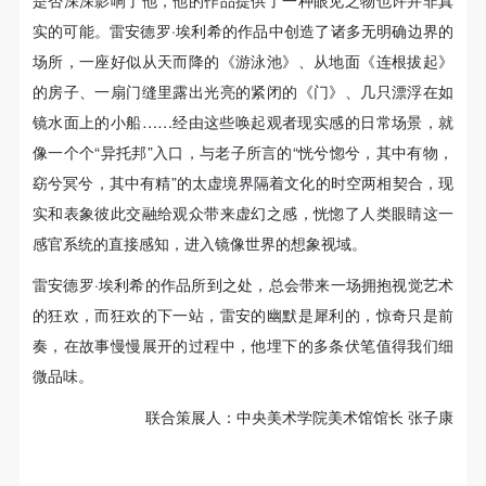
是否深深影响了他，他的作品提供了一种眼见之物也许并非真
（1）、甲方为本协议中的肖像权人，自愿将自己的
（1）、甲方为本协议中的肖像权人，自愿将自己的
（1）、甲方为本协议中的肖像权人，自愿将自己的
实的可能。雷安德罗·埃利希的作品中创造了诸多无明确边界的
肖像权许可乙方作符合本协议约定和法律规定的用
肖像权许可乙方作符合本协议约定和法律规定的用
肖像权许可乙方作符合本协议约定和法律规定的用
场所，一座好似从天而降的《游泳池》、从地面《连根拔起》
途。
途。
途。
的房子、一扇门缝里露出光亮的紧闭的《门》、几只漂浮在如
（2）、乙方中央美术学院美术馆是一所具有标志
（2）、乙方中央美术学院美术馆是一所具有标志
（2）、乙方中央美术学院美术馆是一所具有标志
镜水面上的小船……经由这些唤起观者现实感的日常场景，就
性、专业性、国际化的现代公共美术馆。中央美术学
性、专业性、国际化的现代公共美术馆。中央美术学
性、专业性、国际化的现代公共美术馆。中央美术学
像一个个“异托邦”入口，与老子所言的“恍兮惚兮，其中有物，
院美术馆与时代同行，努力塑造一个开放、自由、学
院美术馆与时代同行，努力塑造一个开放、自由、学
院美术馆与时代同行，努力塑造一个开放、自由、学
窈兮冥兮，其中有精”的太虚境界隔着文化的时空两相契合，现
术的空间氛围，竭诚与各单位、企业、机构、艺术家
术的空间氛围，竭诚与各单位、企业、机构、艺术家
术的空间氛围，竭诚与各单位、企业、机构、艺术家
实和表象彼此交融给观众带来虚幻之感，恍惚了人类眼睛这一
和观众进行良好互动。以学院的学术研究为基础，积
和观众进行良好互动。以学院的学术研究为基础，积
和观众进行良好互动。以学院的学术研究为基础，积
感官系统的直接感知，进入镜像世界的想象视域。
极策划国际、国内多视角、多领域的展览、论坛及公
极策划国际、国内多视角、多领域的展览、论坛及公
极策划国际、国内多视角、多领域的展览、论坛及公
共教育活动，为美院师生、中外艺术家以及社会公众
共教育活动，为美院师生、中外艺术家以及社会公众
共教育活动，为美院师生、中外艺术家以及社会公众
雷安德罗·埃利希的作品所到之处，总会带来一场拥抱视觉艺术
提供一个交流、学习、展示的平台。作为一家公益性
提供一个交流、学习、展示的平台。作为一家公益性
提供一个交流、学习、展示的平台。作为一家公益性
的狂欢，而狂欢的下一站，雷安的幽默是犀利的，惊奇只是前
单位，其开展的公共教育活动以学术性和公益性为
单位，其开展的公共教育活动以学术性和公益性为
单位，其开展的公共教育活动以学术性和公益性为
奏，在故事慢慢展开的过程中，他埋下的多条伏笔值得我们细
主。
主。
主。
微品味。
（3）、乙方为甲方拍摄中央美术学院公共教育部所
（3）、乙方为甲方拍摄中央美术学院公共教育部所
（3）、乙方为甲方拍摄中央美术学院公共教育部所
联合策展人：中央美术学院美术馆馆长 张子康
有公教活动。
有公教活动。
有公教活动。
二、拍摄内容、使用形式、使用地域范围
二、拍摄内容、使用形式、使用地域范围
二、拍摄内容、使用形式、使用地域范围