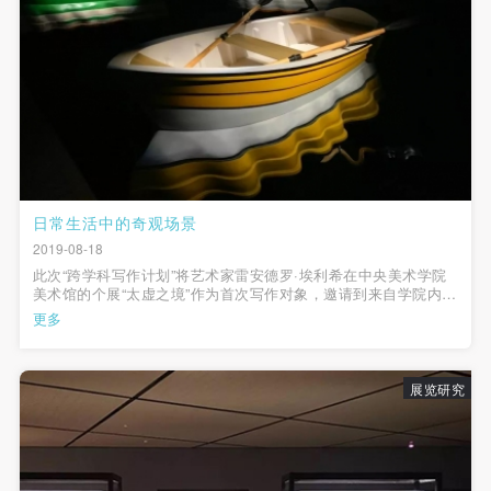
日常生活中的奇观场景
2019-08-18
此次“跨学科写作计划”将艺术家雷安德罗·埃利希在中央美术学院
美术馆的个展“太虚之境”作为首次写作对象，邀请到来自学院内外
的研究者、工作者，从艺术家的创作实践出发，以各自的学科研
更多
究视角开展讨论，以期跨越艺术批评的范畴，进⼀步延展至⼈文
与社会科学的相关领域，...
展览研究