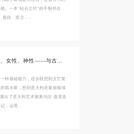
济
济
济
能。一本“钻石之叶”的手制书在
悬挂、竖立，...
进
进
进
施
施
施
意大利素描的伟大与延续：“男性、女性、神性——与古典对话的奥埃尔·嘉里亚尼”展开幕
活
活
活
的一种基础能力，还会联想到文艺复
中的翡冷翠，想到意大利在素描领域
展区展出了意大利艺术家奥玛尔·嘉里亚
人
人
人
，运用...
）>
）>
）>
致
致
致