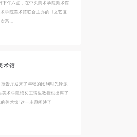
16日下午六点，在中央美术学院美术馆
人
人
人
美术学院美术馆联合主办的《文艺复
活
活
活
系...
作
作
作
网
网
网
央
央
央
案
案
案
”规
”规
”规
美术馆
学术报告厅迎来了年轻的比利时先锋派
，中央美术学院馆长王璜生教授也出席了
风
风
风
式的美术馆”这一主题阐述了
德
德
德
的
的
的