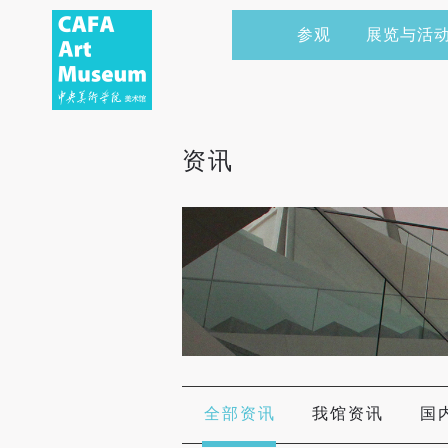
参观
展览与活
当前展览
艺术家&典藏
CAFAM 讲座
会员
展览预告
学术研究
CAFAM 课程
企业赞助
资讯
展览回顾
艺术出版
CAFAM 体验
捐赠
数字美术馆
志愿者
资讯
合作伙伴
举办活动
全部资讯
我馆资讯
国