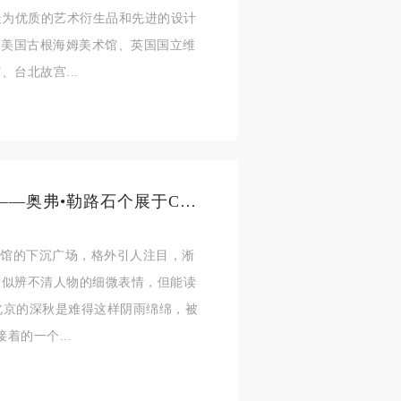
最为优质的艺术衍生品和先进的设计
、美国古根海姆美术馆、英国国立维
台北故宫...
以色列“象征主义”在秋雨中亮相——奥弗•勒路石个展于CAFAM热烈开幕
我馆的下沉广场，格外引人注目，淅
看似辨不清人物的细微表情，但能读
，北京的深秋是难得这样阴雨绵绵，被
着的一个...