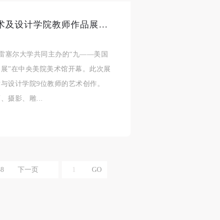
九——美国德雷塞尔大学媒体艺术及设计学院教师作品展开幕
合本
合本
合本
德雷塞尔大学共同主办的“九——美国
现代
现代
现代
展”在中央美院美术馆开幕。此次展
、
、
、
与设计学院9位教师的艺术创作。
摄影、雕...
个
个
个
以
以
以
88
下一页
学院
学院
学院
一
一
一