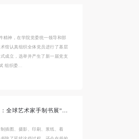
）文件精神，在学院党委统一领导和部
美术馆认真组织全体党员进行了基层
身
身
身
正式成立，选举并产生了新一届党支
承
承
承
组织委...
主
主
主
参
参
参
及
及
及
触碰手制书的优雅——“钻石之叶：全球艺术家手制书展”开幕
美
美
美
任
任
任
绘制插图、摄影、印刷、浆纸、着
据
据
据
制书除了延续这些过程，还会在书的