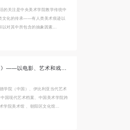
生活的关注是中央美术学院教学传统中
类文化的传承——有人类美术痕迹以
以对其中所包含的抽象因素...
【展映/对话】“重读《资本论》——以电影、艺术和戏剧解读马克思”
歌德学院（中国）、伊比利亚当代艺术
 中国现代艺术档案、中国美术学院跨
学院美术馆 、朝阳区文化馆...