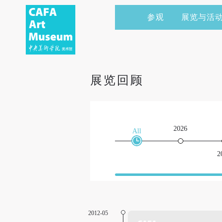
参观
展览与活
当前展览
艺术家&典藏
CAFAM 讲座
会员
展览预告
学术研究
CAFAM 课程
企业赞助
展览回顾
展览回顾
艺术出版
CAFAM 体验
捐赠
数字美术馆
志愿者
2026
All
资讯
合作伙伴
2
举办活动
2012-05