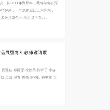
说，从2011年到那年，我每年都在深
平均起来，一年总能做出五六件来，
多数是套色的(意思是很费力...
作品展暨青年教师邀请展
 夏理佳 郑博思 徐牧桑 陈叶子 李森
 边凯 柳青 陈亮 陈抱阳 程书馨 吴