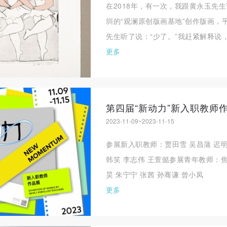
在2018年，有一次，我跟黄永玉先生
圳的“观澜原创版画基地”创作版画，
先生听了说：“少了。”我赶紧解释说，
更多
第四届“新动力”新入职教师
2023-11-09~2023-11-15
快捷登录
帐号密码登录
参展新入职教师：贾田雪 吴昌蒲 迟明
韩笑 李志伟 王萱懿参展青年教师：焦阳
手机号码
发送验证码
昊 朱宁宁 张茜 孙骞谦 曾小凤
手机号码将作为您的登录账号
更多
验证码