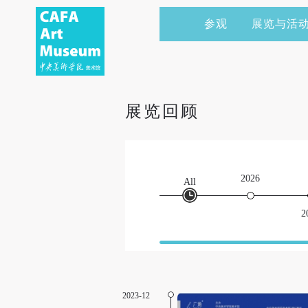
参观
展览与活
当前展览
艺术家&典藏
CAFAM 讲座
会员
展览预告
学术研究
CAFAM 课程
企业赞助
展览回顾
展览回顾
艺术出版
CAFAM 体验
捐赠
数字美术馆
志愿者
2026
All
资讯
合作伙伴
2
举办活动
2023-12