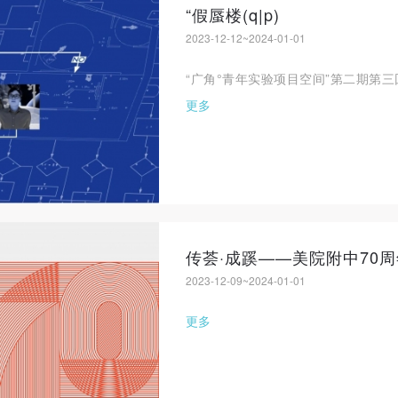
“假蜃楼(q|p)
2023-12-12~2024-01-01
“广角°青年实验项目空间”第二期第三
更多
传荟·成蹊——美院附中70
2023-12-09~2024-01-01
更多