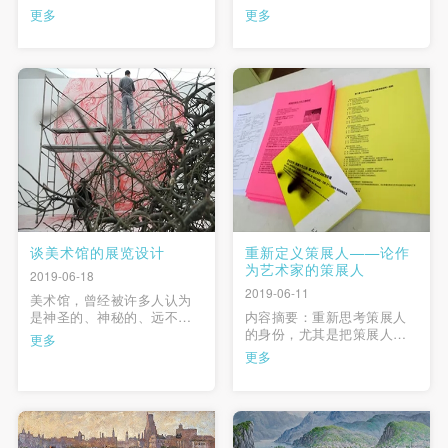
年-1960年，在前苏联列宁格
考辩之一，本文钩沉抉微，
更多
更多
勒列宾美术学院约干松工作
以大量史实阐述了美术学院
室学习，获硕士学位及艺术
的教学实践活动,在形成现代
家称号。回国后，继续任教
博物馆收藏和展览制度方面
于中央美术学院油画系，曾
的关键作用；通过分析法国
任油画系第二画室和第四画
王家美术学院沙龙展览环境
室主任多年，油画系研究生
的演变，以公众问题为核
快捷登录
帐号密码登录
导师。1999年获俄罗斯 …
心，揭示了一场从十八世纪
开始一直迄 …
发送验证码
手机号码
手机号码将作为您的登录账号
谈美术馆的展览设计
重新定义策展人——论作
为艺术家的策展人
2019-06-18
2019-06-11
美术馆，曾经被许多人认为
验证码
是神圣的、神秘的、远不可
内容摘要：重新思考策展人
及的艺术殿堂，当下已经颇
的身份，尤其是把策展人定
更多
登录
为频繁地出现在人们的视线
位为艺术家，这在艺术界是
更多
中。到美术馆看展览去，已
很难被普遍接受的，首先一
成为国人修养情操，受教娱
个显而易见的原因就是在艺
可使用雅昌艺术网会员账户登录
乐的诸多选择之一。而如何
术世界存在着各种不同的既
吸引更多的观众走进美术
定角色，这些角色所承担的
馆，并通过展览或其它形式
劳动分工早已成为一种行业