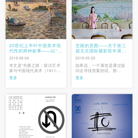
的活动与他们交流、互动，
规范。但是对这种规范刻板
使他们在自由 …
的不加区分的应用可能会损
害那些作为 …
20世纪上半叶中国美术现
交困的意图——关于第三
代性的两种叙事——以“先
届北京国际摄影双年展的
驱之路：留法艺术家与中
策展思考
2019-06-04
2019-05-29
国现代美术（1911-194
本文是“先驱之路：留法艺术
如果说，一个展览是通过提
9）”展为例
家与中国现代美术（1911-
问去寻找答案的话。那
1949）”展策展理念的深化，
么，“混合的公共性与私密
更多
更多
旨在研究在20世纪上半叶中
性：第三届北京国际摄影双
国美术转型的历史节点上，
年展”需要给观众提出的问题
那些选择了将中国美术由传
是什么呢？在我看来，本届
统走向现代的发展之路的留
双年展是在围绕一个贯穿摄
法艺术家们。无论是倾向于
影发明至今，不断缠绕并裹
西方学院派古典主义、写实
挟其中的问题——公共性与
主义、现实主义的“科 …
私密性之间及其含混复杂的
暧昧关系。在 …