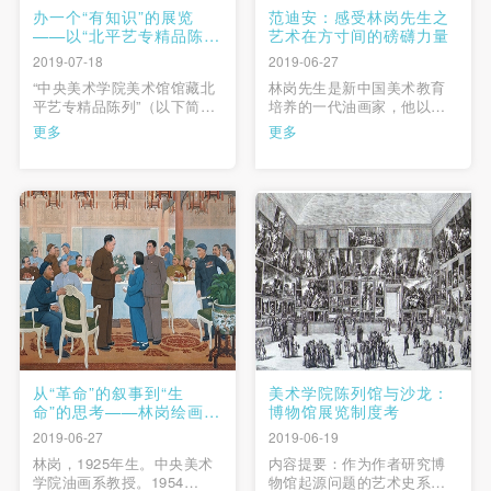
办一个“有知识”的展览
范迪安：感受林岗先生之
——以“北平艺专精品陈
艺术在方寸间的磅礴力量
列”为例
2019-07-18
2019-06-27
“中央美术学院美术馆馆藏北
林岗先生是新中国美术教育
平艺专精品陈列”（以下简
培养的一代油画家，他以坚
称“艺专展”）是中央美术学院
定的文化理想和艺术信念为
更多
更多
美术馆自2012年开始策划的
自己创造的动力，新中国成
一个藏品展览品牌项目1（图
立之初，就以作品《群英会
1-8），该项目在学界和社会
上的赵桂兰》展现了崭新的
都取得了一定的反响，也获
时代精神。1950年代他留学
得了许多肯定2。艺专展是国
苏联，深入研究欧洲油画传
内美术馆界还不太多的专题
统和俄罗斯苏联现实主义艺
性系列馆藏陈列， …
术，成绩斐然。归国之后，
他以《 …
从“革命”的叙事到“生
美术学院陈列馆与沙龙：
命”的思考——林岗绘画的
博物馆展览制度考
发展脉络
2019-06-27
2019-06-19
林岗，1925年生。中央美术
内容提要：作为作者研究博
学院油画系教授。1954
物馆起源问题的艺术史系列