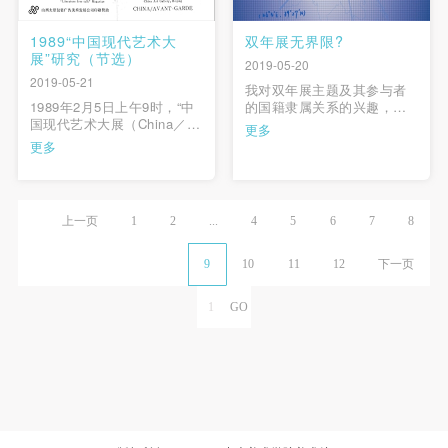
1989“中国现代艺术大
双年展无界限?
展”研究（节选）
2019-05-20
2019-05-21
我对双年展主题及其参与者
1989年2月5日上午9时，“中
的国籍隶属关系的兴趣，可
国现代艺术大展（China／
以追溯到2004台北双年展(这
更多
Avant-Garde）”在北京的中
是在该城市举办的第四届)，
更多
国美术馆宣布开幕，展览海
我对策展产生极大兴趣也是
报上的“不准掉头”标志十分引
从那里开始的。我等了三个
人注目。在将近半个月的展
多小时，最后和这届双年展
出时间中，“85美术新潮”以来
两个策展人之一的芭芭拉·凡
上一页
1
2
...
4
5
6
7
8
全国各地的186名艺术家在这
德林顿
里展出了297件作品 …
(BarbaraVanderlinden， …
9
10
11
12
下一页