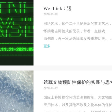
验证码
We=Link：辺
2020-11-19
登录
网络艺术，这个二十世纪最后的前卫艺术，
怀揣唐吉诃德式的无畏，带着一点嬉戏，
可使用雅昌艺术网会员账户登录
由侧道，再一次从边缘出发去重塑历史。 
更多
馆藏文物预防性保护的实践与思
2020-11-19
国际上将博物馆环境监测和控制、为文物
应用技术，以及其他不涉及文物本体的保