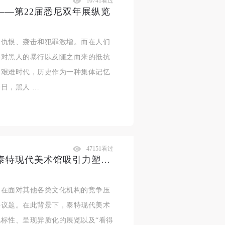
10741看过
——第22届悉尼双年展纵览
的仇恨、袭击和犯罪激增。而在人们
察对黑人的暴行以及随之而来的抵抗
的艰难时代，历史作为一种集体记忆
日，黑人 …
47151看过
构建人气神话——从观众视角看泰特现代美术馆吸引力塑造的三部曲
，在面对其他各类文化机构的竞争压
要议题。在此背景下，泰特现代美术
标性、呈现异质化的展览以及“看得