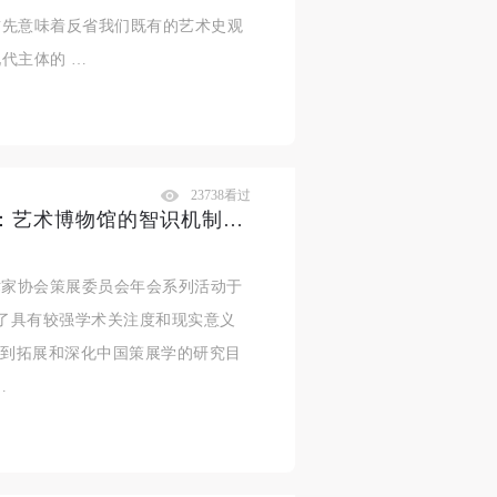
首先意味着反省我们既有的艺术史观
代主体的 …
23738看过
张子康：当下策展的转向与应对：艺术博物馆的智识机制建构 | “策展在中国”论坛主旨发言
美术家协会策展委员会年会系列活动于
择了具有较强学术关注度和现实意义
达到拓展和深化中国策展学的研究目
…