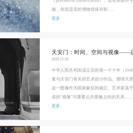
（preventive conservation）。
施，创造适宜的博物馆保存和 …
更多
2020-11-18
中华人民共和国成立后的第一个十年（1949
量与天安门有关的艺术设计作品。围绕天
这一图像作为国家象征的确立、艺术家基
成的“视像”与重要公共图像之间的关系， 
更多