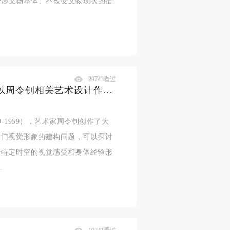
旨在采取不干涉文物本体、不改变文物现状的措
29743看过
天安门：时间、空间与视像——以周令钊相关艺术设计作品为中心的讨论
-1959），艺术家周令钊创作了大
安门视觉形象的建构问题，可以探讨
于特定时空的视觉感受和身体经验形
…