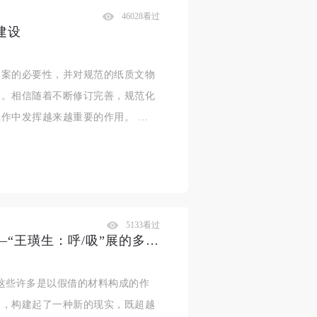
46028看过
建设
档案的必要性，并对规范的纸质文物
明。相信随着不断修订完善，规范化
作中发挥越来越重要的作用。 …
5133看过
读展｜生命、警讯与语言变革——“王璜生：呼/吸”展的多重意象
这些许多是以假借的材料构成的作
合，构建起了一种新的现实，既超越