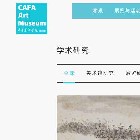
参观
展览与活
当前展览
艺术家&典藏
CAFAM 讲座
会员
展览预告
学术研究
CAFAM 课程
企业赞助
学术研究
展览回顾
艺术出版
CAFAM 体验
捐赠
数字美术馆
志愿者
全部
美术馆研究
展览
资讯
合作伙伴
举办活动