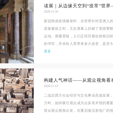
读展｜从边缘天空到“疫常”世界
2020-11-16
新冠肺炎疫情爆发时，全世界针对亚洲人
居家避疫之时，又在屏幕上目睹了美国警
运动。毋庸置疑，人们正经历着似曾相识
的书写，并未给人类带来多大改变，直至今
更多
2020-11-13
二战后西方社会经济与文化事业高速发展
力时，如何吸引观众成为众多美术馆的重
馆从观众视角出发，在重启激活老电厂的地