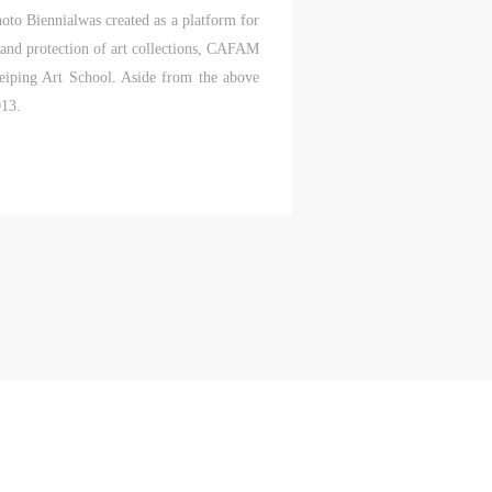
面
oto Biennialwas created as a platform for
联
 and protection of art collections, CAFAM
和
eiping Art School. Aside from the above
的
2013.
的北
重
世
塔
注视
离
解
日
起，
，
太
姬
王