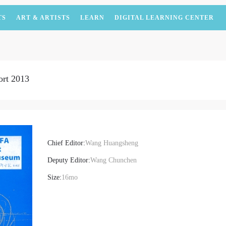
TS
ART & ARTISTS
LEARN
DIGITAL LEARNING CENTER
rt 2013
Chief Editor:
Wang Huangsheng
Deputy Editor:
Wang Chunchen
Size:
16mo