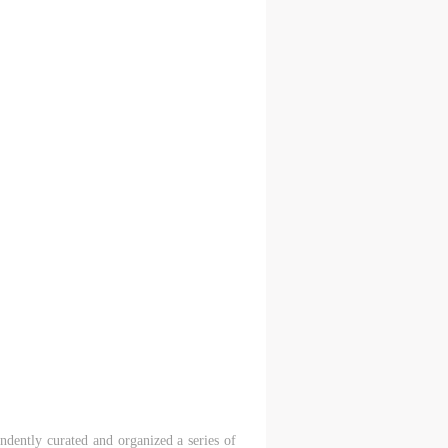
荒
S
的
置
到现
，
哥，
这
捡
么的
麻
古
美
dently curated and organized a series of
经充