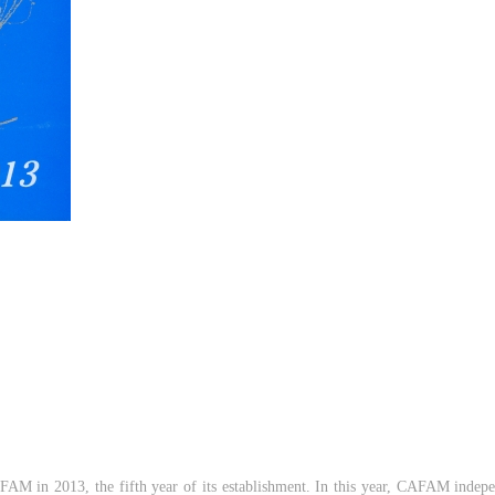
QUICK LOGIN
ACCOUNT LOGIN
冷风起，冬意浓！ 这个冬日的北京刻意显得不那么的温暖，不禁想逃离这
凉几日，寻一处刺眼的阳光，重新洗礼那或许已经麻木的感官。 选择去吴
PIN SM
哥，因为太想亲自去感受一下这世界上最重要的文明古迹，它将中国长城
Mobile phone number will be your login ID
雄伟、泰姬陵的细致繁复和金字塔的对称之美全部完美的融为一体。唯有
身于吴哥王城，在“高棉微笑”的注视下，去凝望这曾经充满战乱、杀戮，
今的和平和安详。仿佛瞬间被抽离出这世间之外，画面被定格静止了一般
转过身即是微笑。 版权归作者所有，任何形式转载请联系作者。 关于吴
我想大约是我不必多费口舌去解释每一处寺院的由来和历史，每一个来到
LOGIN
里的人，多数都会花上个三五日去感受吴哥雄伟壮观的寺院建筑群。 这里
几个重要而美的分享。 冷风起，冬意浓！ 这个冬日的北京刻意显得不那
温暖，不禁想逃离这荒凉几日，寻一处刺眼的阳光，重新洗礼那或许已经
Use Artron membership to login
木的感官。 选择去吴哥，因为太想亲自去感受一下这世界上最重要的文明
迹，它将中国长城的雄伟、泰姬陵的细致繁复和金字塔的对称之美全部完
AM in 2013, the fifth year of its establishment. In this year, CAFAM indepen
的融为一体。唯有置身于吴哥王城，在“高棉微笑”的注视下，去凝望这曾