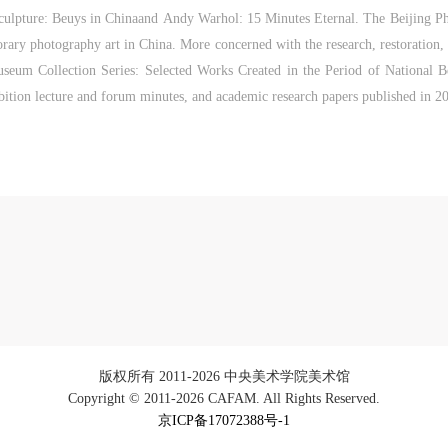
满战乱、杀戮，到现今的和平和安详。仿佛瞬间被抽离出这世间之外，画
Sculpture: Beuys in Chinaand Andy Warhol: 15 Minutes Eternal. The Beijing Ph
被定格静止了一般，转过身即是微笑。 版权归作者所有，任何形式转载请
rary photography art in China. More concerned with the research, restoration,
系作者。 关于吴哥，我想大约是我不必多费口舌去解释每一处寺院的由来
useum Collection Series: Selected Works Created in the Period of National B
历史，每一个来到这里的人，多数都会花上个三五日去感受吴哥雄伟壮观
ibition lecture and forum minutes, and academic research papers published in 
寺院建筑群。 这里捡几个重要而美的分享。 冷风起，冬意浓！ 这个冬日
京刻意显得不那么的温暖，不禁想逃离这荒凉几日，寻一处刺眼的阳光，
新洗礼那或许已经麻木的感官。 选择去吴哥，因为太想亲自去感受一下这
界上最重要的文明古迹，它将中国长城的雄伟、泰姬陵的细致繁复和金字
的对称之美全部完美的融为一体。唯有置身于吴哥王城，在“高棉微笑”的
下，去凝望这曾经充满战乱、杀戮，到现今的和平和安详。仿佛瞬间被抽
出这世间之外，画面被定格静止了一般，转过身即是微笑。 版权归作者所
有，任何形式转载请联系作者。 关于吴哥，我想大约是我不必多费口舌去
释每一处寺院的由来和历史，每一个来到这里的人，多数都会花上个三五
去感受吴哥雄伟壮观的寺院建筑群。 这里捡几个重要而美的分享。 冷风
冬意浓！ 这个冬日的北京刻意显得不那么的温暖，不禁想逃离这荒凉几日
版权所有 2011-2026 中央美术学院美术馆
寻一处刺眼的阳光，重新洗礼那或许已经麻木的感官。 选择去吴哥，因为
Copyright © 2011-2026 CAFAM. All Rights Reserved.
想亲自去感受一下这世界上最重要的文明古迹，它将中国长城的雄伟、泰
京ICP备17072388号-1
陵的细致繁复和金字塔的对称之美全部完美的融为一体。唯有置身于吴哥