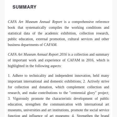
个重要而美的分享。 冷风起，冬意浓！ 这个冬日的
SUMMARY
北京刻意显得不那么的温暖，不禁想逃离这荒凉几
日，寻一处刺眼的阳光，重新洗礼那或许已经麻木的
QUICK LOGIN
ACCOUNT LOGIN
CAFA Art Museum Annual Report
is a comprehensive reference
感官。 选择去吴哥，因为太想亲自去感受一下这世界
book that systematically compiles the working conditions and
上最重要的文明古迹，它将中国长城的雄伟、泰姬陵
statistical data of the academic exhibition, collection research,
的细致繁复和金字塔的对称之美全部完美的融为一
public education, external promotion, cultural services and other
PIN SM
business departments of CAFAM.
体。唯有置身于吴哥王城，在“高棉微笑”的注视下，
Mobile phone number will be your login ID
去凝望这曾经充满战乱、杀戮，到现今的和平和安
CAFA Art Museum Annual Report 2016
is a collection and summary
详。仿佛瞬间被抽离出这世间之外，画面被定格静止
of important work and experience of CAFAM in 2016, which is
highlighted in the following aspects:
了一般，转过身即是微笑。 版权归作者所有，任何形
式转载请联系作者。 关于吴哥，我想大约是我不必多
1. Adhere to technicality and independent innovation, held many
LOGIN
important international and domestic exhibitions; 2. Actively strive
费口舌去解释每一处寺院的由来和历史，每一个来到
for collection and donation, which complement collection and
这里的人，多数都会花上个三五日去感受吴哥雄伟壮
research, and make contributions to the "centennial glory" project;
Use Artron membership to login
观的寺院建筑群。 这里捡几个重要而美的分享。 冷
3. Vigorously promote the characteristic development of public
风起，冬意浓！ 这个冬日的北京刻意显得不那么的温
education, strengthen the communication with international art
museums, universities and art institutions, promote the social service
暖，不禁想逃离这荒凉几日，寻一处刺眼的阳光，重
function and influence of art museums; 4. Strengthen the brand