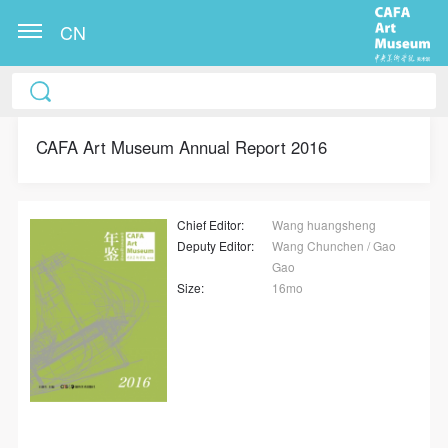
CN
冷风起，冬意浓！ 这个冬日的北京刻意显得不那么的
温暖，不禁想逃离这荒凉几日，寻一处刺眼的阳光，
CAFA Art Museum Annual Report 2016
重新洗礼那或许已经麻木的感官。 选择去吴哥，因为
太想亲自去感受一下这世界上最重要的文明古迹，它
将中国长城的雄伟、泰姬陵的细致繁复和金字塔的对
Chief Editor:
Wang huangsheng
称之美全部完美的融为一体。唯有置身于吴哥王城，
Deputy Editor:
Wang Chunchen / Gao
在“高棉微笑”的注视下，去凝望这曾经充满战乱、杀
Gao
戮，到现今的和平和安详。仿佛瞬间被抽离出这世间
Size:
16mo
之外，画面被定格静止了一般，转过身即是微笑。 版
权归作者所有，任何形式转载请联系作者。 关于吴
哥，我想大约是我不必多费口舌去解释每一处寺院的
由来和历史，每一个来到这里的人，多数都会花上个
三五日去感受吴哥雄伟壮观的寺院建筑群。 这里捡几