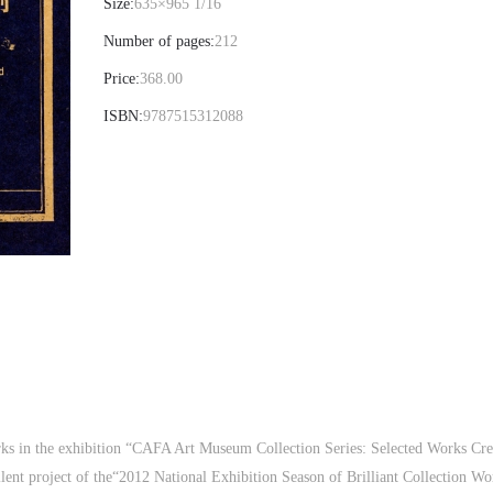
Size:
635×965 1/16
Number of pages:
212
QUICK LOGIN
ACCOUNT LOGIN
Price:
368.00
冷风起，冬意浓！ 这个冬日的北京刻意显得不那么的温暖，不禁想逃离这
ISBN:
9787515312088
凉几日，寻一处刺眼的阳光，重新洗礼那或许已经麻木的感官。 选择去吴
PIN SM
哥，因为太想亲自去感受一下这世界上最重要的文明古迹，它将中国长城
Mobile phone number will be your login ID
雄伟、泰姬陵的细致繁复和金字塔的对称之美全部完美的融为一体。唯有
身于吴哥王城，在“高棉微笑”的注视下，去凝望这曾经充满战乱、杀戮，
今的和平和安详。仿佛瞬间被抽离出这世间之外，画面被定格静止了一般
转过身即是微笑。 版权归作者所有，任何形式转载请联系作者。 关于吴
我想大约是我不必多费口舌去解释每一处寺院的由来和历史，每一个来到
LOGIN
里的人，多数都会花上个三五日去感受吴哥雄伟壮观的寺院建筑群。 这里
几个重要而美的分享。 冷风起，冬意浓！ 这个冬日的北京刻意显得不那
温暖，不禁想逃离这荒凉几日，寻一处刺眼的阳光，重新洗礼那或许已经
Use Artron membership to login
木的感官。 选择去吴哥，因为太想亲自去感受一下这世界上最重要的文明
迹，它将中国长城的雄伟、泰姬陵的细致繁复和金字塔的对称之美全部完
的融为一体。唯有置身于吴哥王城，在“高棉微笑”的注视下，去凝望这曾
ks in the exhibition “CAFA Art Museum Collection Series: Selected Works Crea
满战乱、杀戮，到现今的和平和安详。仿佛瞬间被抽离出这世间之外，画
llent project of the“2012 National Exhibition Season of Brilliant Collection 