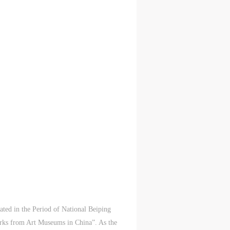
荒
S
的
置
到现
，
哥，
这
捡
么的
麻
古
美
经充
ted in the Period of National Beiping
面
Works from Art Museums in China”. As the