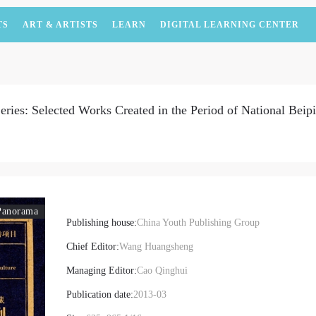
TS
ART & ARTISTS
LEARN
DIGITAL LEARNING CENTER
ies: Selected Works Created in the Period of National Beipi
Panorama
Publishing house:
China Youth Publishing Group
Chief Editor:
Wang Huangsheng
Managing Editor:
Cao Qinghui
Publication date:
2013-03