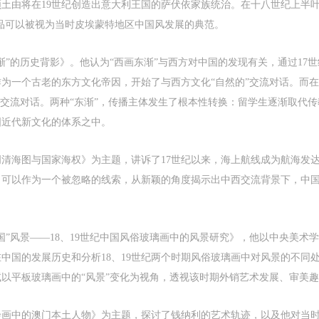
土由将在19世纪创造出意大利王国的萨伏依家族统治。在十八世纪上半
vent participants should be adults (people 18 years or older with full civil lega
vent participants should be adults (people 18 years or older with full civil lega
vent participants should be adults (people 18 years or older with full civil lega
品可以被视为当时皮埃蒙特地区中国风发展的典范。
apacity). Underage persons must be accompanied by an adult.
apacity). Underage persons must be accompanied by an adult.
apacity). Underage persons must be accompanied by an adult.
rticle IV
rticle IV
rticle IV
vent participants undertake all liability for their personal safety during the eve
vent participants undertake all liability for their personal safety during the eve
vent participants undertake all liability for their personal safety during the eve
渐”的历史背影》。他认为“西画东渐”与西方对中国的发现有关，通过17世
nd event participants are encouraged to purchase personal safety insurance. Sh
nd event participants are encouraged to purchase personal safety insurance. Sh
nd event participants are encouraged to purchase personal safety insurance. Sh
作为一个古老的东方文化帝因，开始了与西方文化“自然的”交流对话。而
n accident occur during an event, persons not involved in the accident and the
n accident occur during an event, persons not involved in the accident and the
n accident occur during an event, persons not involved in the accident and the
的交流对话。两种“东渐”，传播主体发生了根本性转换：留学生逐渐取代
useum do not undertake any liability for the accident, but both have the
useum do not undertake any liability for the accident, but both have the
useum do not undertake any liability for the accident, but both have the
国近代新文化的体系之中。
bligation to provide assistance. Event participants should actively organize and
bligation to provide assistance. Event participants should actively organize and
bligation to provide assistance. Event participants should actively organize and
mplement rescue efforts, but do not undertake any legal or economic liability f
mplement rescue efforts, but do not undertake any legal or economic liability f
mplement rescue efforts, but do not undertake any legal or economic liability f
清海图与国家海权》为主题，讲诉了17世纪以来，海上航线成为航海发
he accident itself. The museum does not undertake civil or joint liability for th
he accident itself. The museum does not undertake civil or joint liability for th
he accident itself. The museum does not undertake civil or joint liability for th
ersonal safety of event participants.
ersonal safety of event participants.
ersonal safety of event participants.
，可以作为一个被忽略的线索，从新颖的角度揭示出中西交流背景下，中
rticle V
rticle V
rticle V
uring the event, event participants should respect the order of the museum eve
uring the event, event participants should respect the order of the museum eve
uring the event, event participants should respect the order of the museum eve
nd ensure the safety of the museum site, the artworks in displays, exhibitions, 
nd ensure the safety of the museum site, the artworks in displays, exhibitions, 
nd ensure the safety of the museum site, the artworks in displays, exhibitions, 
国”风景——18、19世纪中国风俗玻璃画中的风景研究》，他以中央美术
ollections, and the derived products. If an event causes any degree of loss or
ollections, and the derived products. If an event causes any degree of loss or
ollections, and the derived products. If an event causes any degree of loss or
中国的发展历史和分析18、19世纪两个时期风俗玻璃画中对风景的不同
amage to the museum site, space, artworks, or derived products due to an
amage to the museum site, space, artworks, or derived products due to an
amage to the museum site, space, artworks, or derived products due to an
以平板玻璃画中的“风景”变化为视角，透视该时期外销艺术发展、审美
ndividual, persons not involved in the accident and the museum do not underta
ndividual, persons not involved in the accident and the museum do not underta
ndividual, persons not involved in the accident and the museum do not underta
ny liability for losses. The event participant must negotiate and provide
ny liability for losses. The event participant must negotiate and provide
ny liability for losses. The event participant must negotiate and provide
绘画中的澳门本土人物》为主题，探讨了钱纳利的艺术轨迹，以及他对当
ompensation according to the relevant legal statutes and museum rules. The
ompensation according to the relevant legal statutes and museum rules. The
ompensation according to the relevant legal statutes and museum rules. The