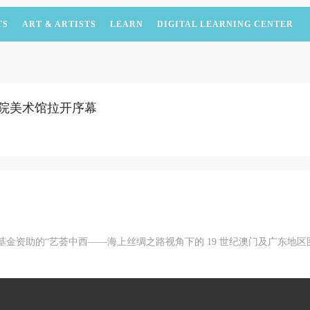
TS
ART & ARTISTS
LEARN
DIGITAL LEARNING CENTER
美院美术馆拉开序幕
艺术基金资助的“艺荟中西——海上丝绸之路视角下的 19 世纪澳门及广东地
。