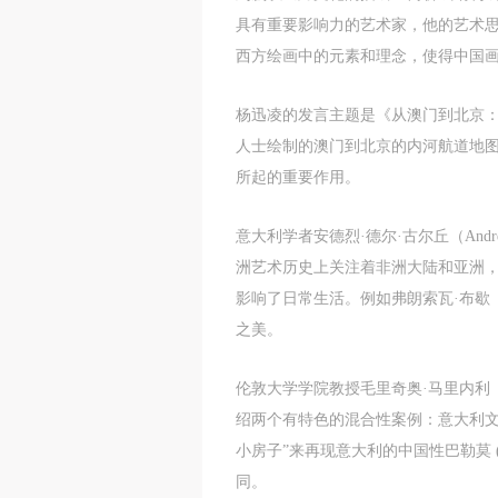
m
m
m
具有重要影响力的艺术家，他的艺术
A
A
A
西方绘画中的元素和理念，使得中国
E
E
E
a
a
a
杨迅凌的发言主题是《从澳门到北京：欧洲
e
e
e
人士绘制的澳门到北京的内河航道地
h
h
h
所起的重要作用。
a
a
a
e
e
e
l
l
l
意大利学者安德烈·德尔·古尔丘（Andrea
t
t
t
洲艺术历史上关注着非洲大陆和亚洲，
影响了日常生活。例如弗朗索瓦·布歇（
A
A
A
之美。
P
P
P
O
O
O
伦敦大学学院教授毛里奇奥·马里内利（Ma
I
I
I
绍两个有特色的混合性案例：意大利文化
o
o
o
f
f
f
小房子”来再现意大利的中国性巴勒莫 
c
c
c
同。