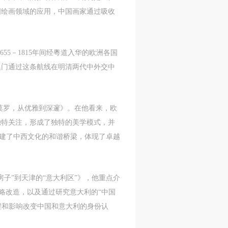
国绘画领域的应用，中国画家通过吸收
aff
aff
aff
als,
als,
als,
55－1815年间经粵道入华的欧洲各国
 or
 or
 or
澳门通过这条航线在明清两代中外交中
nt,
nt,
nt,
 in
 in
 in
古斯塔夫·莫罗，从优雅到深邃》。在他看来，欧
s.
s.
s.
独特关注，形成了独特的美学模式，并
，构建了中西文化的和谐桥梁，体现了卓越
ral
ral
ral
nal
nal
nal
国小房子”到天津的“意大利区”》，他重点介
blic
blic
blic
的战略改造，以及通过研究意大利的“中国
e
e
e
r to
r to
r to
的过程和影响改变中国和意大利的身份认