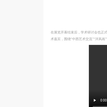
在展览开幕结束后，学术研讨会也正式
术嘉宾，围绕“中西艺术交流”“洋风画
t
t
t