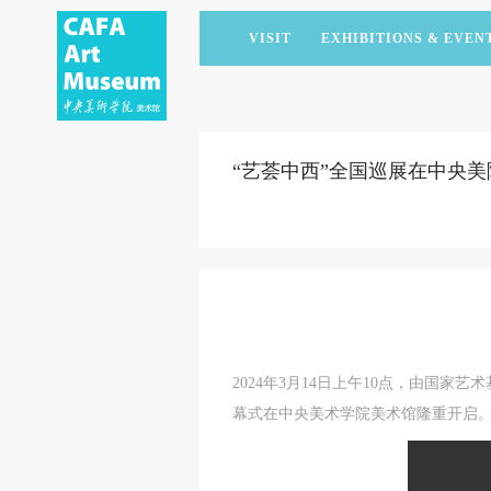
VISIT
EXHIBITIONS & EVEN
CURRENT EXHIBITIONS
ARTISTS & COLLECTIONS
CAFAM LECTURES
MEMBERSHIP
UPCOMING EXHIBITIONS
ACADEMIC RESEARCH
CAFAM COURSES
CORPORATE SUPPORT
“艺荟中西”全国巡展在中央
PAST EXHIBITIONS
PUBLICATIONS
CAFAM EXPERIENCES
DONATE
VIRTUAL MUSEUM
VOLUNTEERS
NEWS
PARTNERS
HOST AN EVENT
2024年3月14日上午10点，由国家
幕式在中央美术学院美术馆隆重开启