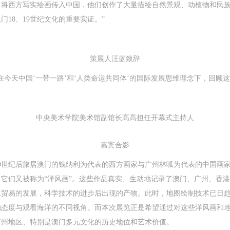
，将西方写实绘画传入中国，他们创作了大量描绘自然景观、动植物和民
18、19世纪文化的重要实证。”
策展人汪蓝致辞
今天中国‘一带一路’和‘人类命运共同体’的国际发展思维理念下，回顾这
中央美术学院美术馆副馆长高高担任开幕式主持人
嘉宾合影
9世纪后旅居澳门的钱纳利为代表的西方画家与广州林呱为代表的中国画
它们又被称为“洋风画”。这些作品真实、生动地记录了澳门、广州、香
上贸易的发展，科学技术的进步后出现的产物。此时，地图绘制技术已日
态度与观看海洋的不同视角。而本次展览正是希望通过对这些洋风画和地
广州地区、特别是澳门多元文化的历史地位和艺术价值。