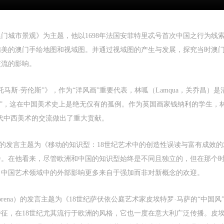
uring participation in workshops) related to me from my participation in publi
uring participation in workshops) related to me from my participation in publi
uring participation in workshops) related to me from my participation in publi
events (including museum member events) organized by the CAFA Art Museum
events (including museum member events) organized by the CAFA Art Museum
events (including museum member events) organized by the CAFA Art Museum
ublic Education Department. CAFA can publish these materials by electronic,
ublic Education Department. CAFA can publish these materials by electronic,
ublic Education Department. CAFA can publish these materials by electronic,
门城市景观》为主题，他以1698年法国安菲特里忒号首次中国之行为线
eb, or other digital means, and I hereby agree to be included in the China
eb, or other digital means, and I hereby agree to be included in the China
eb, or other digital means, and I hereby agree to be included in the China
LOGIN
精美的澳门手绘地图和视域图。并通过视域图的产生与发展，探究当时澳
Knowledge Resource Bank, the CAFA Database, the CAFA Art Museum Databas
Knowledge Resource Bank, the CAFA Database, the CAFA Art Museum Databas
Knowledge Resource Bank, the CAFA Database, the CAFA Art Museum Databas
nd related data, documentation, and filing institutions and platforms. Regardin
nd related data, documentation, and filing institutions and platforms. Regardin
nd related data, documentation, and filing institutions and platforms. Regardin
交流的影响。
Use Artron membership to login
heir use in CAFA and dissemination on the internet, I agree to make use of thes
heir use in CAFA and dissemination on the internet, I agree to make use of thes
heir use in CAFA and dissemination on the internet, I agree to make use of thes
ights according to the stated Rules.
ights according to the stated Rules.
ights according to the stated Rules.
马斯·劳伦斯”》，作为“洋风画”重要代表，林呱（Lamqua，关乔昌）
CAFA Art Museum Event Safety Disclaimer
CAFA Art Museum Event Safety Disclaimer
CAFA Art Museum Event Safety Disclaimer
斯”，这在中国美术史上是绝无仅有的孤例。作为英国画家钱纳利的学生，
rticle I
rticle I
rticle I
代中西美术的交流做出了重大贡献。
his event was organized on the principles of fairness, impartiality, and volunta
his event was organized on the principles of fairness, impartiality, and volunta
his event was organized on the principles of fairness, impartiality, and volunta
articipation and withdrawal. Participants undertake all risk and liability for
articipation and withdrawal. Participants undertake all risk and liability for
articipation and withdrawal. Participants undertake all risk and liability for
neron）的发言主题为《移动的知识型：18世纪艺术中的创造性误读与富有成效
hemselves. All events have risks, and participants must be aware of the risks
hemselves. All events have risks, and participants must be aware of the risks
hemselves. All events have risks, and participants must be aware of the risks
elated to their chosen event.
elated to their chosen event.
elated to their chosen event.
播。在他看来，尽管欧洲和中国的知识型始终是不同且独立的，但在那个
rticle II
rticle II
rticle II
，中国艺术领域中的外部影响更多来自于强加而非对新概念的欢迎。
vent participants must abide by the laws and regulations of the People’s Repub
vent participants must abide by the laws and regulations of the People’s Repub
vent participants must abide by the laws and regulations of the People’s Repub
f China, as well as moral and ethical norms. All participants must demonstrate
f China, as well as moral and ethical norms. All participants must demonstrate
f China, as well as moral and ethical norms. All participants must demonstrate
co Morena）的发言主题为《18世纪萨伏依公庭艺术家皮埃特罗·马萨的“
ood character, respect for others, friendship, and a willingness to help others.
ood character, respect for others, friendship, and a willingness to help others.
ood character, respect for others, friendship, and a willingness to help others.
征，在18世纪尤其流行于欧洲的风格，它也一度在意大利广泛传播。皮
rticle III
rticle III
rticle III