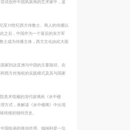
叶尝试创作中国风装饰的艺术家中，皮
l
l
l
nt,
nt,
nt,
纪至19世纪西方传教士、商人的传播以
ould
ould
ould
在此之后，中国作为一个落后的东方军
传教士成为传播主体，西方文化由此大面
or
or
or
达国家到达亚洲与中国的主要路径。在
e
e
e
国和西方对海权的实践模式及其与国家
nt
nt
nt
and
and
and
学院美术馆藏的清代玻璃画《水中楼
处理方式，来解读《水中楼阁》中出现
趣味转移的独特历史。
ke
ke
ke
时中国绘画的推动作用。钱纳利是一位