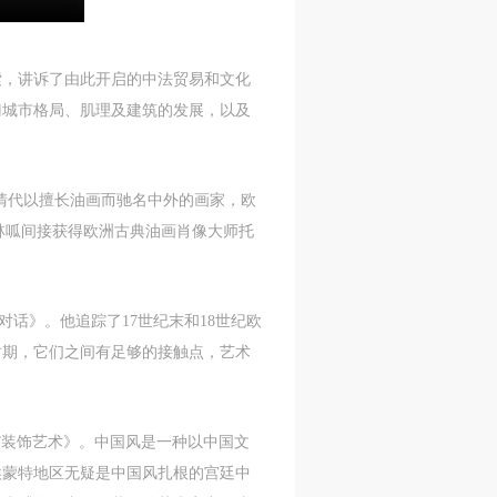
c
c
c
索，讲诉了由此开启的中法贸易和文化
门城市格局、肌理及建筑的发展，以及
e,
e,
e,
g
g
g
e
e
e
是清代以擅长油画而驰名中外的画家，欧
林呱间接获得欧洲古典油画肖像大师托
ry
ry
ry
的对话》。他追踪了17世纪末和18世纪欧
时期，它们之间有足够的接触点，艺术
lic
lic
lic
中国风”装饰艺术》。中国风是一种以中国文
埃蒙特地区无疑是中国风扎根的宫廷中