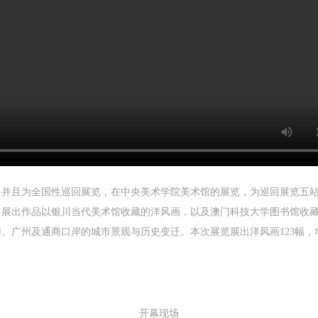
目，并且为全国性巡回展览，在中央美术学院美术馆的展览，为巡回展览五
。展出作品以银川当代美术馆收藏的洋风画，以及澳门科技大学图书馆收
门、广州及通商口岸的城市景观与历史变迁。本次展览展出洋风画123幅，地
开幕现场