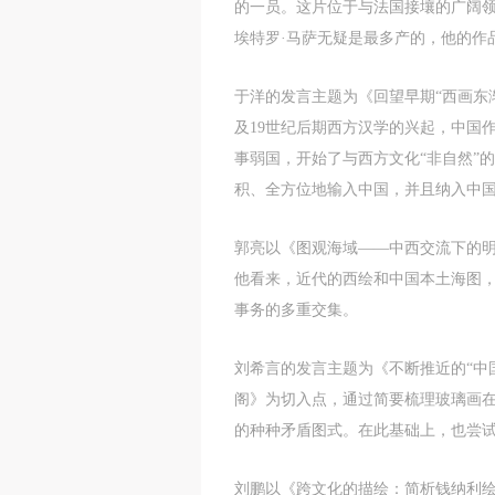
的一员。这片位于与法国接壤的广阔领
E
E
E
埃特罗·马萨无疑是最多产的，他的作
c
c
c
A
A
A
E
E
E
于洋的发言主题为《回望早期“西画东
a
a
a
及19世纪后期西方汉学的兴起，中国
a
a
a
事弱国，开始了与西方文化“非自然”
m
m
m
积、全方位地输入中国，并且纳入中
o
o
o
i
i
i
郭亮以《图观海域——中西交流下的明
t
t
t
p
p
p
他看来，近代的西绘和中国本土海图
A
A
A
事务的多重交集。
D
D
D
a
a
a
刘希言的发言主题为《不断推近的“中
c
c
c
阁》为切入点，通过简要梳理玻璃画在
d
d
d
的种种矛盾图式。在此基础上，也尝试
i
i
i
a
a
a
刘鹏以《跨文化的描绘：简析钱纳利
c
c
c