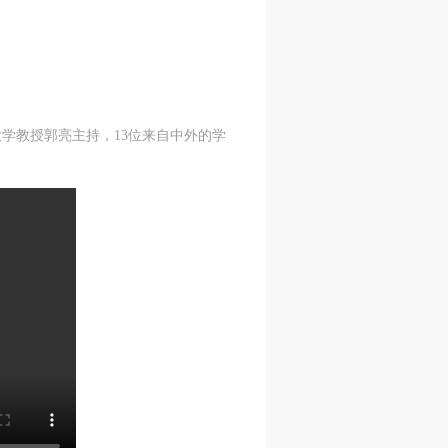
学教授郭亮主持，13位来自中外的学
S
on
on
on