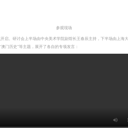
参观现场
开启。研讨会上半场由中央美术学院副馆长王春辰主持，下半场由上海大
”“澳门历史”等主题，展开了各自的专项发言：
QUICK LOGIN
ACCOUNT LOGIN
CAFA Art Museum Publication Authorization Agreement
CAFA Art Museum Publication Authorization Agreement
CAFA Art Museum Publication Authorization Agreement
PIN SM
I fully agree to CAFA Art Museum (CAFAM) submitting to CAFA for publicati
I fully agree to CAFA Art Museum (CAFAM) submitting to CAFA for publicati
I fully agree to CAFA Art Museum (CAFAM) submitting to CAFA for publicati
Mobile phone number will be your login ID
he images, pictures, texts, writings, and event products (such as works created
he images, pictures, texts, writings, and event products (such as works created
he images, pictures, texts, writings, and event products (such as works created