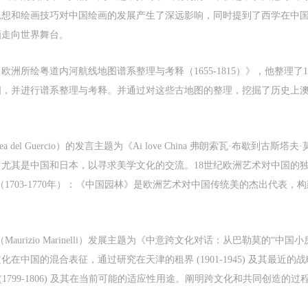
useum may sue for legal and financial liability.
useum may sue for legal and financial liability.
useum may sue for legal and financial liability.
思想和绘画技巧对中国绘画的发展产生了深远影响，同时提到了西学在中
rticle VI
rticle VI
rticle VI
画走向世界舞台。
vent participants will participate in the event under the guidance of museum st
vent participants will participate in the event under the guidance of museum st
vent participants will participate in the event under the guidance of museum st
nd event leaders or instructors and must correctly use the painting tools, materi
nd event leaders or instructors and must correctly use the painting tools, materi
nd event leaders or instructors and must correctly use the painting tools, materi
所绘粤道内河航线地图谱系整理与考释（1655-1815）》，他整理了16
quipment, and/or facilities provided for the event. If a participant causes injury
quipment, and/or facilities provided for the event. If a participant causes injury
quipment, and/or facilities provided for the event. If a participant causes injury
图，并进行谱系整理与考释。并通过对这些古地图的整理，挖掘了历史上
arm to him/herself or others while using the painting tools, materials, equipme
arm to him/herself or others while using the painting tools, materials, equipme
arm to him/herself or others while using the painting tools, materials, equipme
nd/or facilities, or causes the damage or destruction of the tools, materials,
nd/or facilities, or causes the damage or destruction of the tools, materials,
nd/or facilities, or causes the damage or destruction of the tools, materials,
quipment, and/or facilities, the event participant must undertake all related
quipment, and/or facilities, the event participant must undertake all related
quipment, and/or facilities, the event participant must undertake all related
iability and provide compensation for the financial losses. Persons not involved
iability and provide compensation for the financial losses. Persons not involved
iability and provide compensation for the financial losses. Persons not involved
 del Guercio）的发言主题为《Ai love China 弗朗索瓦·布歇到
he accident and the museum do not undertake any liability for personal accident
he accident and the museum do not undertake any liability for personal accident
he accident and the museum do not undertake any liability for personal accident
尤其是中国和日本，以寻求美学文化的交流。18世纪欧洲艺术对中国的
CAFA Art Museum Portraiture Rights Licensing Agreement
CAFA Art Museum Portraiture Rights Licensing Agreement
CAFA Art Museum Portraiture Rights Licensing Agreement
1703-1770年）：《中国园林》是欧洲艺术对中国传统美的杰出代表
ccording to The Advertising Law of the People’s Republic of China, The Gene
ccording to The Advertising Law of the People’s Republic of China, The Gene
ccording to The Advertising Law of the People’s Republic of China, The Gene
rinciples of the Civil Law of the People’s Republic of China, and The Provisio
rinciples of the Civil Law of the People’s Republic of China, and The Provisio
rinciples of the Civil Law of the People’s Republic of China, and The Provisio
pinions of the Supreme People’s Court on Some Issues Related to the Full
pinions of the Supreme People’s Court on Some Issues Related to the Full
pinions of the Supreme People’s Court on Some Issues Related to the Full
urizio Marinelli）发展主题为《中意跨文化对话：从巴勒莫的“中
mplementation of the General Principles of the Civil Law of the People’s Repu
mplementation of the General Principles of the Civil Law of the People’s Repu
mplementation of the General Principles of the Civil Law of the People’s Repu
在中国的混合表征，通过研究在天津的租界 (1901-1945) 及其最近
f China, and upon friendly negotiation, Party A and Party B have arrived at th
f China, and upon friendly negotiation, Party A and Party B have arrived at th
f China, and upon friendly negotiation, Party A and Party B have arrived at th
ollowing agreement regarding the use of works bearing Party A’s image in orde
ollowing agreement regarding the use of works bearing Party A’s image in orde
ollowing agreement regarding the use of works bearing Party A’s image in orde
(1799-1806) 及其在当前可能的适应性用途。阐明跨文化和共同创造
larify the rights and obligations of the portrait licenser (Party A) and the user
larify the rights and obligations of the portrait licenser (Party A) and the user
larify the rights and obligations of the portrait licenser (Party A) and the user