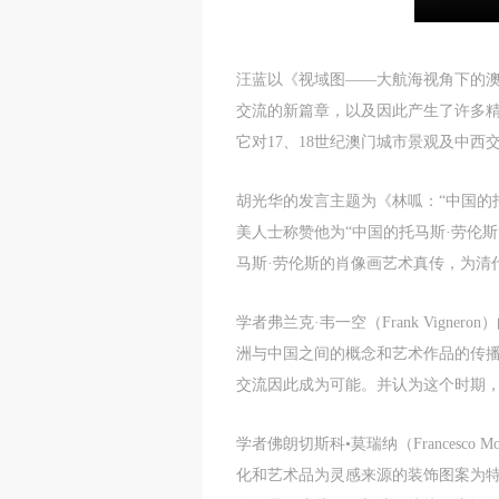
d
d
d
P
P
P
汪蓝以《视域图——大航海视角下的澳
w
w
w
交流的新篇章，以及因此产生了许多
a
a
a
它对17、18世纪澳门城市景观及中西
t
t
t
r
r
r
胡光华的发言主题为《林呱：“中国的托
美人士称赞他为“中国的托马斯·劳伦
A
A
A
马斯·劳伦斯的肖像画艺术真传，为清
T
T
T
p
p
p
学者弗兰克·韦一空（Frank Vig
t
t
t
r
r
r
洲与中国之间的概念和艺术作品的传
A
A
A
交流因此成为可能。并认为这个时期
E
E
E
o
o
o
学者佛朗切斯科•莫瑞纳（Frances
g
g
g
化和艺术品为灵感来源的装饰图案为特
A
A
A