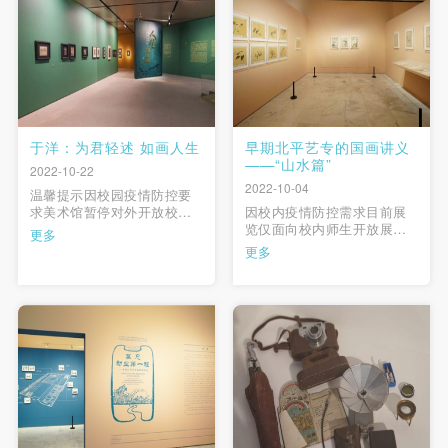
杰主持。副院长邱志杰主持
道丰碑·学术讲座周”在中央美
讲座中央美术学院老教授丁
术学院美术馆同期举行， …
一林 …
于洋：为君轻述 如画人生
早期北平艺专的国画讲义
——“山水篇”
2022-10-22
2022-10-04
温馨提示因校园疫情防控要
求美术馆暂停对外开放校内
因校内疫情防控需求目前展
师生可正常参观当你走进这
览仅面向校内师生开放展览
更多
个展厅，你所即将看见和经
现场“莫忘初业第一程——早
更多
过的，是一位百岁画家的艺
期北平艺专的国画课堂”展览
术人生之旅。更为特别的意
着力于通过对旧藏中的珍贵
义是，这位老人是你所身处
课徒画稿的梳理和展示，呈
的这座近现代中国最早建立
现1918-1932年艺专早期国画
的国立美术学府中央美术学
课堂的部分面貌。此次展出
院、国立北平艺专的先生。
的馆藏课徒画稿主要分为山
这里有他一 …
水和花卉两类，展现当 …