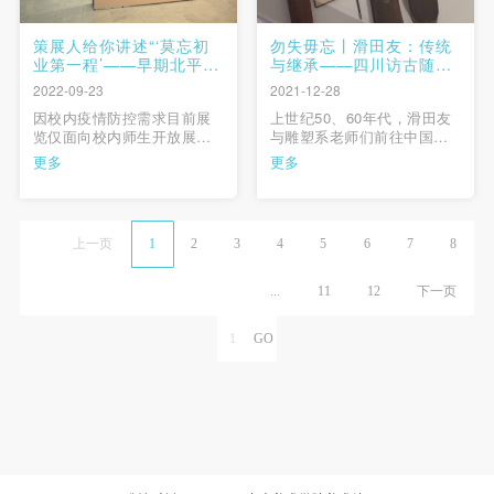
策展人给你讲述“‘莫忘初
勿失毋忘丨滑田友：传统
业第一程’——早期北平艺
与继承——四川访古随感
专的国画课堂”展览缘起
（1963年6月-7月）
2022-09-23
2021-12-28
因校内疫情防控需求目前展
上世纪50、60年代，滑田友
览仅面向校内师生开放展览
与雕塑系老师们前往中国古
现场一百〇五年前，蔡元培
代雕塑遗迹进行了多次调
更多
更多
提出“美育代宗教说”，将“美
研。滑先生为当时的古代雕
育”看作是改造社会的重要方
塑调研做了很充足的准备，
式。一大批对于美育、美术
比如详尽规划了调研路线，
抱有极大希望的有识之士，
更是携带颇为先进的照相
上一页
1
2
3
4
5
6
7
8
也希望通过美术专业的学校
机，对当时的调研状况做了
教育，培育人才，增强国人
完备的图像记录，并在考察
审美，改变社会风气，实现
后撰写了多篇调研成果综
...
11
12
下一页
民族 …
述。 …