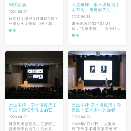
测试勿动
大道丰碑 · 学术讲座周丨
谢东明：詹建俊先生
2024-06-25
的“学”与“教”
2023-04-23
段怡杉 | DUANYISHAN数字
三维动画工作室【银河花
讲座现场2023年3月21
园】银荷花园是我们一群一
日，“大道丰碑——周令钊、
更多
起长大的伙伴所居住的社区
钟涵、邓澍、侯一民、詹建
更多
的名字，在这个场所当中，
俊、李化吉先生系列学术活
我们拥有很多共同的童年记
动”第五讲由中央美术学院教
忆。而随着光阴飞逝，一些
授谢东明主讲《詹建俊先生
小伙伴逐渐失去了联系，银
的学与教》。讲座由油画系
荷花园也经历了改造翻新。
副主任刘商英主持。副院长
————《银河 …
邱志杰致辞“每听一场都是人
格的净化，是艺术的感悟，
是 …
大道丰碑 · 学术讲座周丨
大道丰碑·学术讲座周｜孙
李辰：回忆李化吉的艺术
景波：艺术家中的强者
与生活
——忆侯一民、邓澍先生
2023-04-23
2023-04-23
讲座现场壁画系主任唐晖主
2023年3月17日，“大道丰
持讲座李化吉先生的女儿、
碑”系列学术讲座第四场“艺术