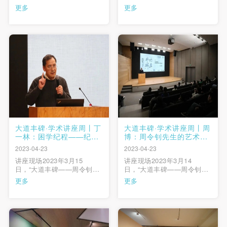
壁画系第三工作室主任李辰
家中的强者——忆侯一民、
更多
更多
教授主讲《初心如磐 笃行致
邓澍先生”在中央美术学院美
远——忆李化吉的艺术与生
术馆学术报告厅举行。中央
活》2023年3月16日，“大道
美术学院老教授孙景波先生
丰碑——周令钊、钟涵、邓
担任主讲人，中央美术学院
澍、侯一民、詹建俊、李化
副院长邱志杰，侯一民、邓
吉先生系列学术活动”第三讲
澍先生亲属侯珊瑚、仲伟生
快捷登录
帐号密码登录
由李化吉先生的女儿，中 …
等嘉宾出席了本场讲座， …
发送验证码
手机号码
手机号码将作为您的登录账号
大道丰碑·学术讲座周丨丁
大道丰碑·学术讲座周丨周
一林：困学纪程——纪念
博：周令钊先生的艺术与
钟涵先生
设计之路
2023-04-23
2023-04-23
验证码
讲座现场2023年3月15
讲座现场2023年3月14
日，“大道丰碑——周令钊、
日，“大道丰碑——周令钊、
登录
钟涵、邓澍、侯一民、詹建
钟涵、邓澍、侯一民、詹建
更多
更多
俊、李化吉先生系列学术活
俊、李化吉先生系列学术活
动”第二讲由中央美术学院老
动”开启，以此纪念和深切缅
可使用雅昌艺术网会员账户登录
教授丁一林主讲《困学纪程
怀刚刚离开我们，为学校建
——纪念钟涵先生》。讲座
设和中国美术事业做出杰出
由中央美术学院副院长邱志
贡献的六位先生。当晚，“大