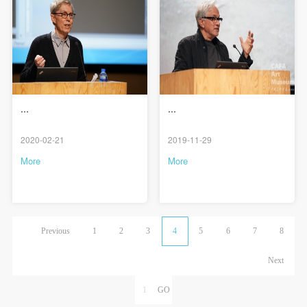
...
...
2020-02-21
2019-11-29
More
More
Previous
1
2
3
4
5
6
7
8
Next