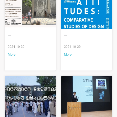
...
...
2024-10-30
2024-10-29
More
More