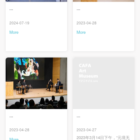
...
...
2024-07-19
2023-04-28
More
More
...
...
QUICK LOGIN
ACCOUNT LOGIN
2023-04-28
2023-04-27
2023年3月14日下午，“元境无
More