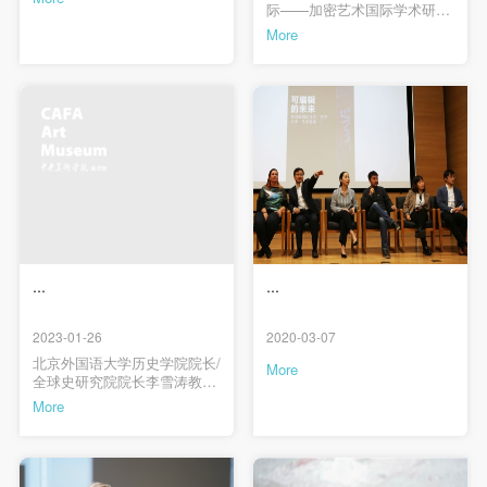
PIN SM
际——加密艺术国际学术研讨
会”在中央美术学院美术馆报告
More
Mobile phone number will be your login ID
厅举行。
LOGIN
Use Artron membership to login
...
...
2023-01-26
2020-03-07
北京外国语大学历史学院院长/
More
全球史研究院院长李雪涛教授
首讲，讲座主题为“作为方法论
More
的全球史与跨文化研究”